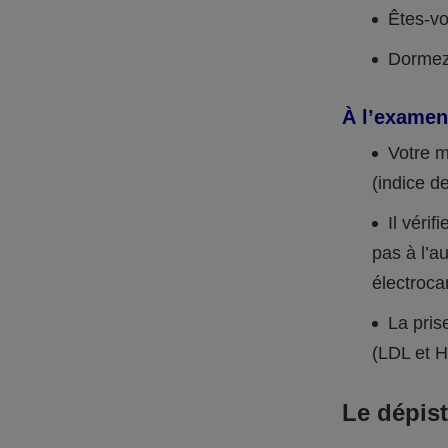
Êtes-vo
Dormez
À l’examen 
Votre m
(indice de
Il vérif
pas à l’a
électroca
La pris
(LDL et H
Le dépist