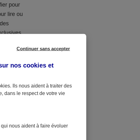
fier pour
ur lire ou
 des
xclusives
Continuer sans accepter
 sur nos
cookies et
okies
. Ils nous aident à traiter des
e, dans le respect de votre vie
 ans, en
 qui nous aident à faire évoluer
 dans les
ble de se