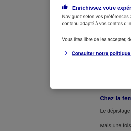
Enrichissez votre expé
transformer 
Naviguez selon vos préférences 
Après l’été, 
contenu adapté à vos centres d'i
sont pas modi
Vous êtes libre de les accepter, 
cancer de la
Consulter notre politiqu
Selon le mode
cliniques (to
demandés par
région ORL.
Chez la f
Le dépistage 
Mais une foi