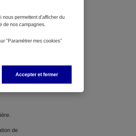
 nous permettent d'afficher du
eauté ne se
nce de nos campagnes.
raindre un
sur
"Paramétrer mes
cookies
"
oubles
tre
Accepter et fermer
mon ou de la
ière.
ation de