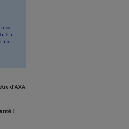
ecevoir
 d’être
ar un
être d'AXA
anté !