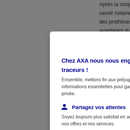
Après la cinq
savoir notamm
des prothèses
avantages du
et des équip
Chez AXA nous nous enga
>> En savoir 
traceurs
!
Ensemble, mettons fin aux préjugé
Le dépist
informations essentielles pour gar
privée.
Chez l’ho
Partagez vos attentes
Le dépistage 
Soyez toujours plus satisfait en 
recherchant 
nos offres et nos services.
selles, qui p