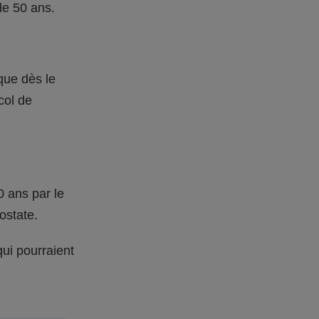
de 50 ans.
ique dès le
col de
0 ans par le
ostate.
ui pourraient