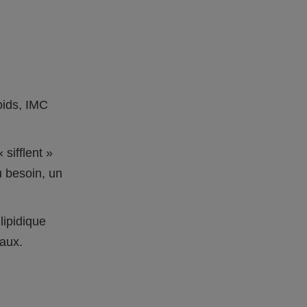
oids, IMC
 sifflent »
u besoin, un
lipidique
maux.