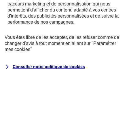
traceurs
marketing et de personnalisation qui nous
permettent d'afficher du contenu adapté à vos centres
L’HAD est une hospitalisation classique, ouverte à
d'intérêts, des publicités personnalisées et de suivre la
performance de nos campagnes.
tous les assurés sociaux et pour tous les types de
pathologie.
Vous êtes libre de les accepter, de les refuser comme de
Les soins sont adaptés en conséquence : même la
changer d'avis à tout moment en allant sur
"Paramétrer
mes
cookies
"
chimiothérapie, la rééducation, l’assistance
respiratoire ou les soins palliatifs peuvent être
Consulter notre politique de
cookies
dispensés.
Le recours à l’HAD est possible si :
le patient habite une zone géographique
couverte par une structure de l’HAD,
la structure de l’HAD locale dispose d’un
nombre suffisant de places,