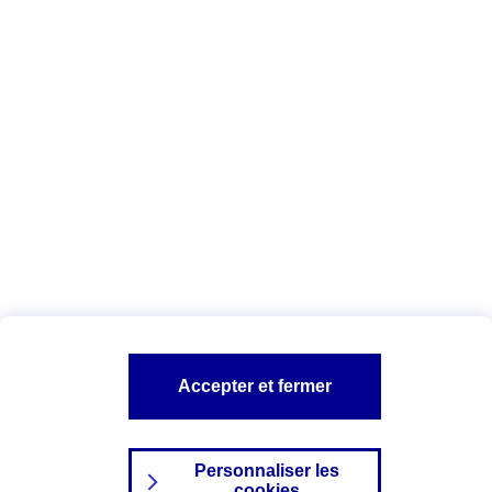
Tous les conseils
Vous êtes ici :
Complémentaire santé
Conseils Complémentaire
santé
L’hospitalisation à domicile
A PROPOS D'AXA
TOUT L'UNIVERS PROTECTION DE LA FAMILLE
SITES AXA
Accepter et fermer
Personnaliser les
cookies