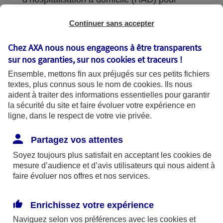
permettre à son patient d’être soigné dans un
Continuer sans accepter
environnement familier.
Chez AXA nous nous engageons à être transparents
Il demande l’admission à l’HAD en délivrant un
sur nos garanties, sur nos
cookies et traceurs
!
projet thérapeutique écrit qui énonce les soins
Ensemble, mettons fin aux préjugés sur ces petits fichiers
cliniques, psychologiques et sociaux requis.
textes, plus connus sous le nom de
cookies
. Ils nous
aident à traiter des informations essentielles pour garantir
Il élabore ce projet avec l’équipe soignante du
la sécurité du site et faire évoluer votre expérience en
service d’HAD et le médecin qui coordonne les
ligne, dans le respect de votre vie privée.
intervenants.
Partagez vos attentes
Une fois en place, il supervise l’HAD : il rend
Soyez toujours plus satisfait en acceptant les
cookies
de
visite au patient chaque semaine pour évaluer la
mesure d’audience et d’avis utilisateurs qui nous aident à
faire évoluer nos offres et nos services.
situation et décider si le dispositif doit être
maintenu ou non.
Enrichissez votre expérience
Naviguez selon vos préférences avec les
cookies et
Qui peut en bénéficier ?