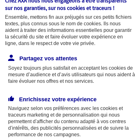
Chez AXA nous nous engageons à être transparents
sur nos garanties, sur nos
cookies et traceurs
!
Régime de protection dédié aux personnes
Ensemble, mettons fin aux préjugés sur ces petits fichiers
salariées et non-salariées des professions agricoles,
textes, plus connus sous le nom de
cookies
. Ils nous
aident à traiter des informations essentielles pour garantir
la MSA regroupe les différentes branches de la
la sécurité du site et faire évoluer votre expérience en
Sécurité sociale (en matière d’accidents du travail,
ligne, dans le respect de votre vie privée.
de famille, vieillesse, etc.). La MSA est équivalente
Partagez vos attentes
à une CPAM et propose donc les services d’un
Soyez toujours plus satisfait en acceptant les
cookies
de
« guichet unique ». En France, plusieurs dizaines de
mesure d’audience et d’avis utilisateurs qui nous aident à
caisses locales de la MSA sont présentes afin de
faire évoluer nos offres et nos services.
répondre aux questions et aux besoins de
personnes du secteur agricole.
Enrichissez votre expérience
Naviguez selon vos préférences avec les
cookies et
traceurs
marketing et de personnalisation qui nous
La MSA répond aux besoins des personnes
permettent d'afficher du contenu adapté à vos centres
salariées et non-salariées des professions
d'intérêts, des publicités personnalisées et de suivre la
agricoles
performance de nos campagnes.