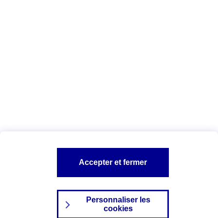
A lire aussi :
CPAM
Découvrir la définition
Vous êtes ici :
Complémentaire santé
MSA
A PROPOS D'AXA
TOUT L'UNIVERS PROTECTION DE LA FAMILLE
SITES AXA
Accepter et fermer
Personnaliser les
cookies