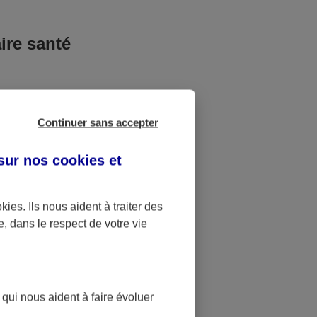
ire santé
solidaire. Si
inancer votre
Continuer sans accepter
us pouvez
 sur nos
cookies et
ez votre
mboursement,
’essentiel !
okies
. Ils nous aident à traiter des
e, dans le respect de votre vie
vaut mieux en
et ?
 qui nous aident à faire évoluer