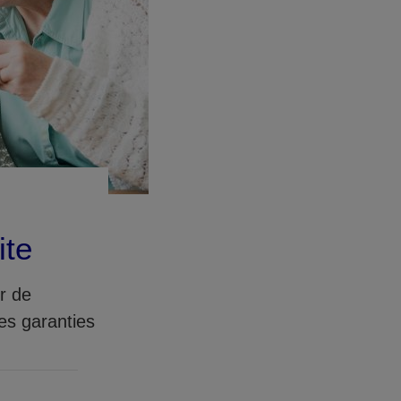
ite
r de
es garanties