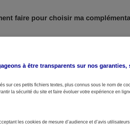
.
ent faire pour choisir ma complémenta
 vérifier si vous avez droit à la Complémentaire santé 
nez. Elles peuvent vous donner un coup de pouce pour f
re santé retraite. Ensuite, déterminez le budget que vo
geons à être transparents sur nos garanties,
la santé par rapport à vos nouveaux revenus. Puis évalu
el en examinant les garanties et les pourcentages de re
spitalisation et en soins dentaires. Concentrez-vous sur l
s sur ces petits fichiers textes, plus connus sous le nom de
co
antir la sécurité du site et faire évoluer votre expérience en lign
rat ne correspond ni à vos besoins, ni à votre budget, il 
ent adapter mes garanties à mon budg
acceptant les
cookies
de mesure d’audience et d’avis utilisateurs