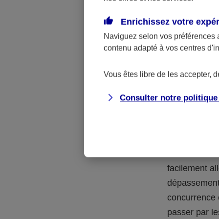
Pour choisir 
garanties tro
Enrichissez votre expé
attention à v
Naviguez selon vos préférences 
contenu adapté à vos centres d'i
difficile ! Pa
que vous soy
Vous êtes libre de les accepter, 
élevés. Mais 
une place dan
Consulter notre politiqu
rembourse à 
dépassements
celles-ci. De
consultation.
facilement al
dépassements
concurrence 
passer par l