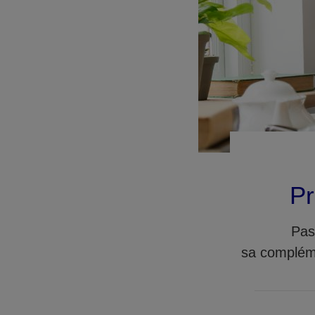
Pr
Pas
sa compléme