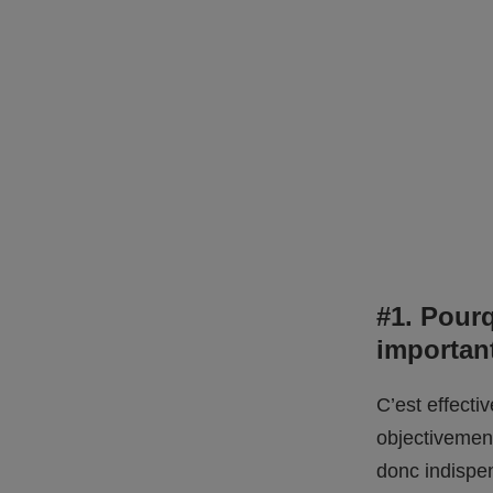
#1. Pourq
important
C’est effecti
objectivement
donc indispen