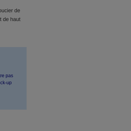
oucier de
t de haut
tre pas
eck-up