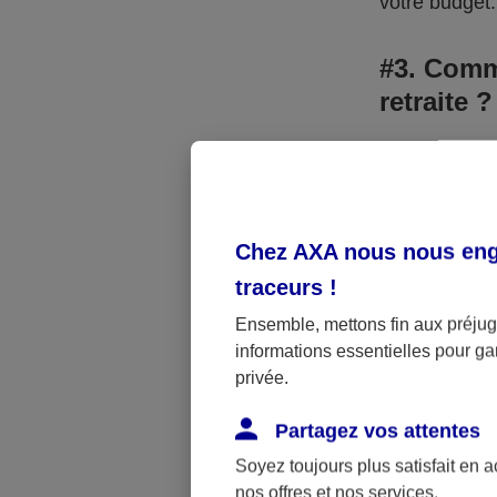
votre budget
#3. Comm
retraite ?
Commencez par
non, détermi
complémentai
Chez AXA nous nous enga
consacrer à 
traceurs
!
contrat actu
surtout en ho
Ensemble, mettons fin aux préjugé
informations essentielles pour gar
Si votre cont
privée.
changer.
Partagez vos attentes
#4. Comm
Soyez toujours plus satisfait en 
nos offres et nos services.