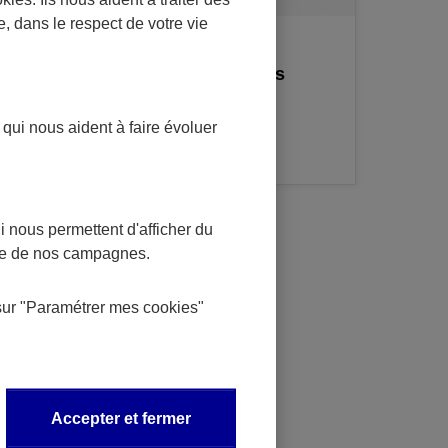
e, dans le respect de votre vie
CONSEIL
:
Prévenir les risques
s
d'impayés avec
l'assurance-crédit
 qui nous aident à faire évoluer
 nous permettent d'afficher du
nce de nos campagnes.
sur
"Paramétrer mes
cookies
"
Accepter et fermer