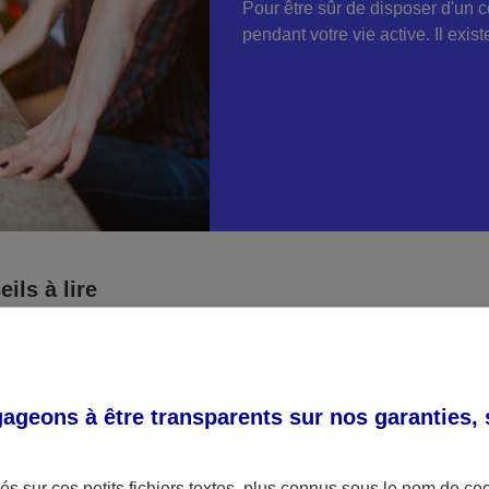
Pour être sûr de disposer d'un c
pendant votre vie active. Il exi
ils à lire
geons à être transparents sur nos garanties,
s sur ces petits fichiers textes, plus connus sous le nom de
co