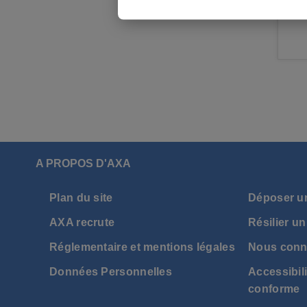
A PROPOS D'AXA
Plan du site
Déposer u
AXA recrute
Résilier un
Réglementaire et mentions légales
Nous conn
Données Personnelles
Accessibili
conforme