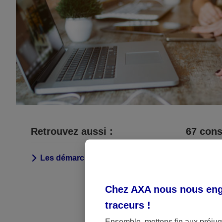
Retrouvez aussi :
67
conse
Les démarches ent - autre
Chez AXA nous nous enga
traceurs
!
Ensemble, mettons fin aux préjugé