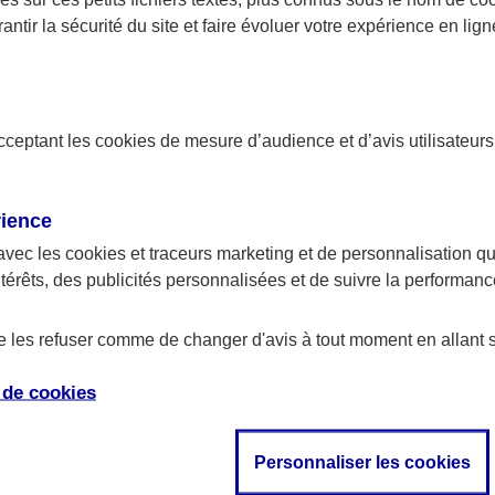
antir la sécurité du site et faire évoluer votre expérience en lign
NSEIL
CONSEIL
 protection sociale du
Le dispositif PERCO 
rigeant
fiscalité et avantage
acceptant les
cookies
de mesure d’audience et d’avis utilisateurs
rience
avec les
cookies et traceurs
marketing et de personnalisation qui
ntérêts, des publicités personnalisées et de suivre la performa
de les refuser comme de changer d'avis à tout moment en allant 
e de
cookies
NSEIL
Personnaliser les cookies
rticipation salariale