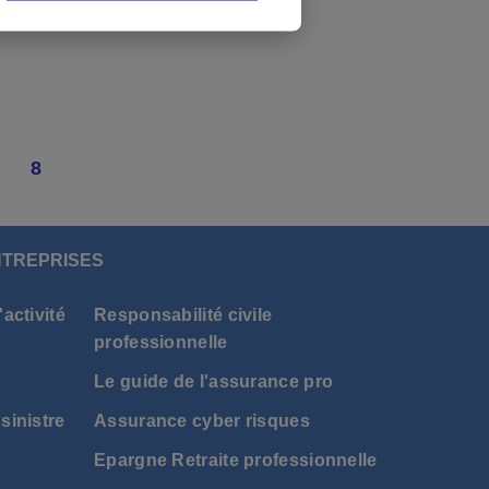
8
NTREPRISES
activité
Responsabilité civile
professionnelle
Le guide de l'assurance pro
sinistre
Assurance cyber risques
Epargne Retraite professionnelle