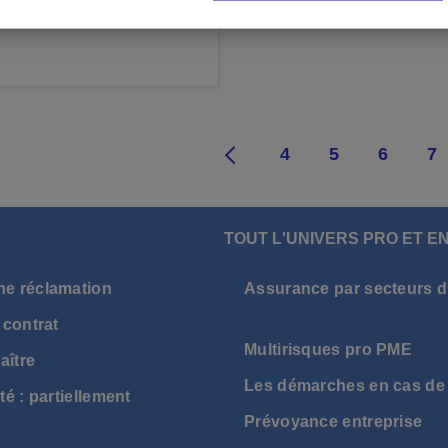
1
2
3
4
5
6
7
TOUT L'UNIVERS PRO ET E
ne réclamation
Assurance par secteurs d'
 contrat
Multirisques pro PME
aître
Les démarches en cas de 
té : partiellement
Prévoyance entreprise