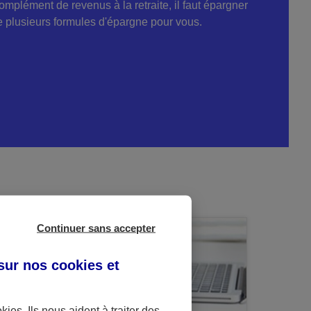
omplément de revenus à la retraite, il faut épargner
ste plusieurs formules d'épargne pour vous.
Continuer sans accepter
 sur nos
cookies et
okies
. Ils nous aident à traiter des