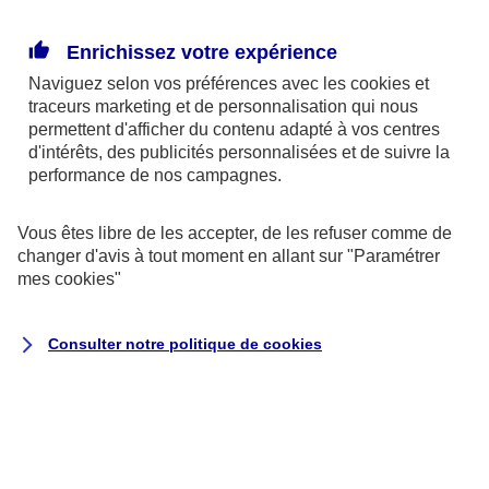
d’affaires, que se passe-t-il ?
Enrichissez votre expérience
Si le chiffre d'affaires dépasse le seuil autorisé sur
Naviguez selon vos préférences avec les
cookies et
une année, vous conservez le régime de la micro-
traceurs
marketing et de personnalisation qui nous
entreprise l’année suivante. En revanche, vous
permettent d'afficher du contenu adapté à vos centres
d'intérêts, des publicités personnalisées et de suivre la
basculez dans le régime de droit commun de
performance de nos campagnes.
l’entreprise individuelle si le seuil est franchi sur
er
deux années consécutives et ce, dès le 1
janvier
Vous êtes libre de les accepter, de les refuser comme de
de l’année qui suit les deux années de
changer d'avis à tout moment en allant sur
"Paramétrer
mes
cookies
"
dépassement.
Consulter notre politique de
cookies
#2 - Une franchise de TVA à géométrie variable
C’est la mauvaise surprise sur le front de la micro-