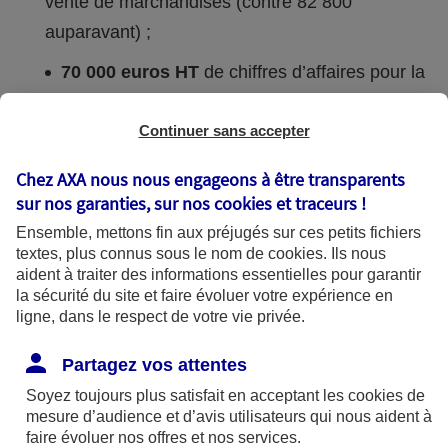
vente de marchandises (contre 82 800
auparavant) ;
70 000 euros HT
de chiffres d’affaires pour la
prestation de services (contre 33 200 euros
auparavant).
Continuer sans accepter
Chez AXA nous nous engageons à être transparents
Une mesure permettant de rester plus longtemps
sur nos garanties, sur nos
cookies et traceurs
!
sous le régime du micro-entrepreneur, même avec
Ensemble, mettons fin aux préjugés sur ces petits fichiers
un chiffre d’affaires qui progresse, mais qui
textes, plus connus sous le nom de
cookies
. Ils nous
aident à traiter des informations essentielles pour garantir
s’accompagne d’une contrepartie. Selon votre
la sécurité du site et faire évoluer votre expérience en
niveau d’activité, vous ne bénéficierez pas
ligne, dans le respect de votre vie privée.
forcément de la franchise de TVA (voir
#2
).
Partagez vos attentes
Si mon activité sous le régime de la micro-
Soyez toujours plus satisfait en acceptant les
cookies
de
mesure d’audience et d’avis utilisateurs qui nous aident à
entreprise dépasse le plafond de chiffre
faire évoluer nos offres et nos services.