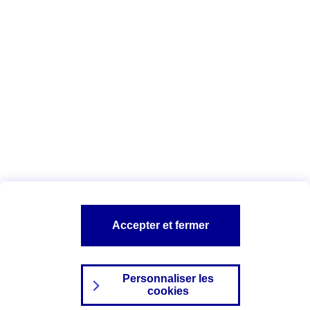
Vous êtes ici :
AXA Assurance professionnelle et entreprise
Conseils
Micro-entrepreneur (ex-auto-entrepreneur) :
5 changements à retenir en 2018
A PROPOS D'AXA
TOUT L'UNIVERS PRO ET ENTREPRISES
SITES AXA
Accepter et fermer
Personnaliser les
cookies