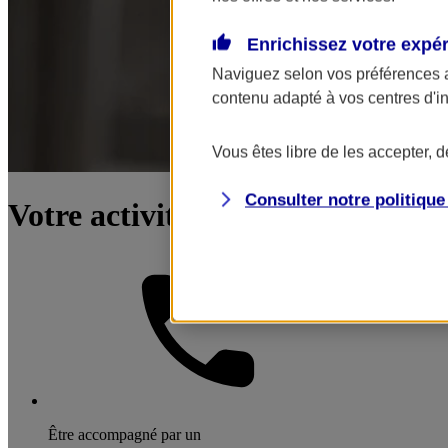
Enrichissez votre expé
Naviguez selon vos préférences 
contenu adapté à vos centres d'i
Vous êtes libre de les accepter, 
Consulter notre politiqu
Votre activité : hôtellerie et res
Être accompagné par un