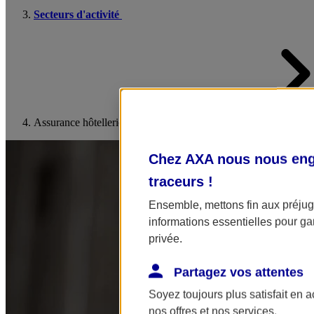
Secteurs d'activité
Assurance hôtellerie et restauration
Chez AXA nous nous enga
traceurs
!
Ensemble, mettons fin aux préjugé
informations essentielles pour gar
privée.
Partagez vos attentes
Soyez toujours plus satisfait en 
nos offres et nos services.