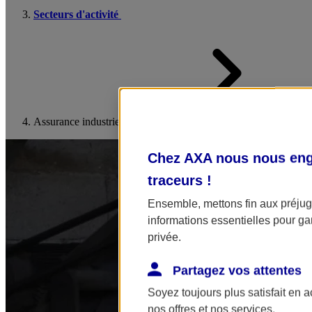
Secteurs d'activité
Assurance industrie
Chez AXA nous nous enga
traceurs
!
Ensemble, mettons fin aux préjugé
informations essentielles pour gar
privée.
Partagez vos attentes
Soyez toujours plus satisfait en 
nos offres et nos services.