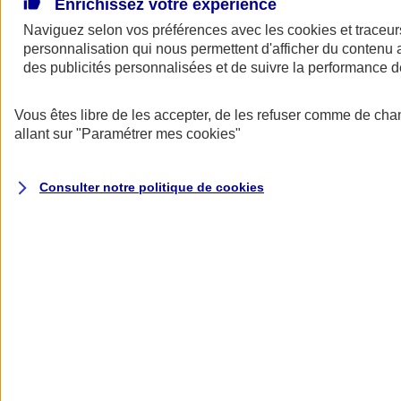
Enrichissez votre expérience
Naviguez selon vos préférences avec les
cookies et traceur
Assurance responsabilité civile
personnalisation qui nous permettent d'afficher du contenu a
des publicités personnalisées et de suivre la performance
Un patient qui se blesse, une erreur de prescription, une faute
technique… Vous êtes protégé en cas de mise en cause par un
patient ou ses ayant-droits.
Vous êtes libre de les accepter, de les refuser comme de cha
allant sur
"Paramétrer mes
cookies
"
Découvrir notre offre responsabilité civile
Consulter notre politique de
cookies
Les fondamentaux
Nos produits pour entreprendre en toute sérénité, quel que soit votre
métier.