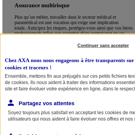
Assurance multirisque
Plus qu’un métier, travailler dans le secteur médical et
paramédical est une vocation qui exige une implication
totale. Anticipez les risques, protégez-vous ainsi que vos biens
professionnels grâce aux garanties d’un contrat tout-en-un.
Découvrir notre offre multirisque
Continuer sans accepter
Chez AXA nous nous engageons à être transparents sur 
cookies et traceurs
!
Ensemble, mettons fin aux préjugés sur ces petits fichiers te
de
cookies
. Ils nous aident à traiter des informations essentie
site et faire évoluer votre expérience en ligne, dans le respect
Partagez vos attentes
Soyez toujours plus satisfait en acceptant les
cookies
de mes
utilisateurs qui nous aident à faire évoluer nos offres et nos 