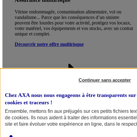
Vitrine endommagée, contamination alimentaire, vol ou
vandalisme... Parce que les conséquences d’un sinistre
peuvent être lourdes pour votre activité, protégez vos locaux,
votre matériel, vos équipements et vos stocks, avec un contrat
unique et complet.
Découvrir notre offre multirisque
Continuer sans accepter
Chez AXA nous nous engageons à être transparents sur 
cookies et traceurs
!
Ensemble, mettons fin aux préjugés sur ces petits fichiers te
de
cookies
. Ils nous aident à traiter des informations essentie
site et faire évoluer votre expérience en ligne, dans le respect