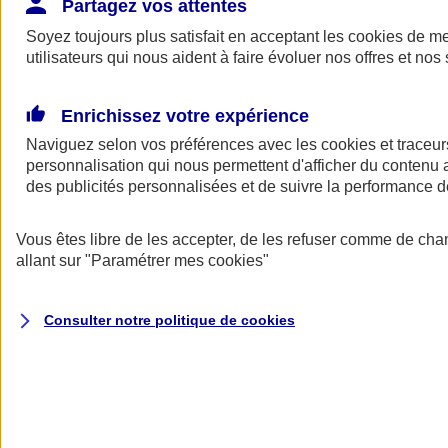
Partagez vos attentes
Soyez toujours plus satisfait en acceptant les
cookies
de mes
Assurance automobile pro
utilisateurs qui nous aident à faire évoluer nos offres et nos 
Parce que votre véhicule est indispensable à l’exercice de
votre métier, l’assurance Auto AXA vous couvre en cas
Enrichissez votre expérience
d’accident, de vol ou de panne.
Naviguez selon vos préférences avec les
cookies et traceur
Découvrir notre offre
personnalisation qui nous permettent d'afficher du contenu a
des publicités personnalisées et de suivre la performance
Vous êtes libre de les accepter, de les refuser comme de cha
allant sur
"Paramétrer mes
cookies
"
Consulter notre politique de
cookies
Les fondamentaux
Nos produits pour entreprendre en toute sérénité, quel que soit votre
métier.