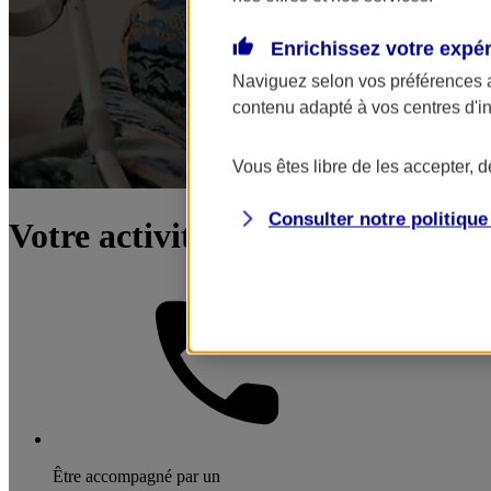
Enrichissez votre expé
Naviguez selon vos préférences 
contenu adapté à vos centres d'i
Vous êtes libre de les accepter, 
Consulter notre politiqu
Votre activité : services à la per
Être accompagné par un