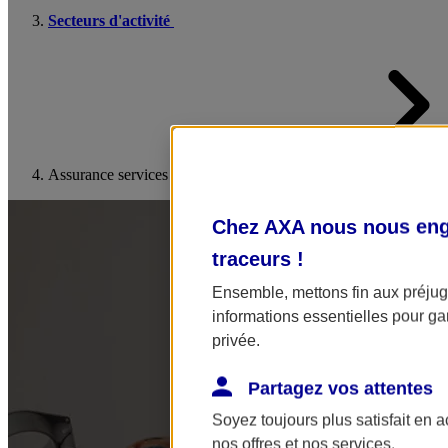
Secteurs d'activité
Assurance services à la personne
Chez AXA nous nous enga
traceurs
!
Ensemble, mettons fin aux préjugé
informations essentielles pour gar
privée.
Partagez vos attentes
Soyez toujours plus satisfait en 
nos offres et nos services.