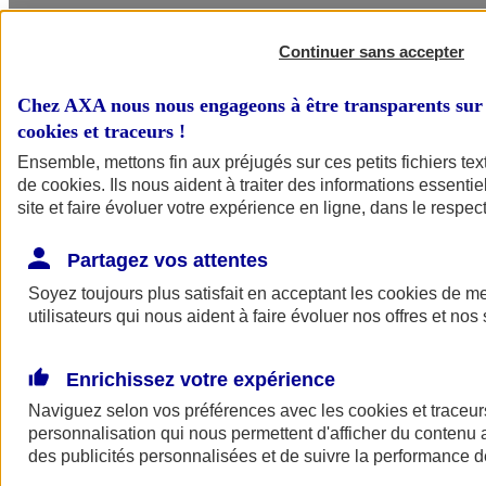
Être rappelé
Continuer sans accepter
En tant que professionnel du secteur de la culture, des loisirs et du
sport, votre devez garantir la sécurité de vos locaux, de vos clients et
Chez AXA nous nous engageons à être transparents sur 
de vos équipes. Chez AXA, nos contrats s’adaptent aux
problématiques de votre métier en vous apportant des solutions
cookies et traceurs
!
dédiées, pour vous protéger vous, votre activité et vos proches, ainsi
Ensemble, mettons fin aux préjugés sur ces petits fichiers te
que vos collaborateurs.
de
cookies
. Ils nous aident à traiter des informations essentie
Nos offres recommandées pour votre
site et faire évoluer votre expérience en ligne, dans le respect
activité
Partagez vos attentes
Les incontournables
Soyez toujours plus satisfait en acceptant les
cookies
de mes
utilisateurs qui nous aident à faire évoluer nos offres et nos 
Enrichissez votre expérience
Naviguez selon vos préférences avec les
cookies et traceur
personnalisation qui nous permettent d'afficher du contenu a
des publicités personnalisées et de suivre la performance