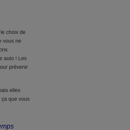
le choix de
e vous ne
ions
e auto ! Les
our prévenir
ais elles
ur ça que vous
temps