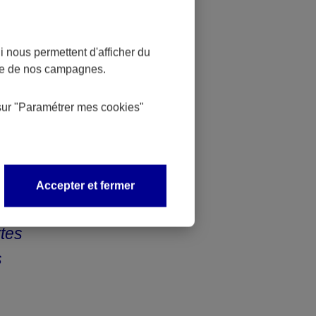
a une
 nous permettent d'afficher du
nce de nos campagnes.
se de 500
 l’assureur B.
sur
"Paramétrer mes
cookies
"
ler avec
le plus
Accepter et fermer
rtes
s