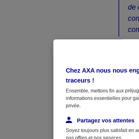
de 
con
com
Le monta
Chez AXA nous nous enga
Petit rappel d
traceurs
!
charge après 
vous sera ve
Ensemble, mettons fin aux préjugé
informations essentielles pour gar
indiqué dans 
privée.
montant de s
sur les tarifs
Partagez vos attentes
de votre ass
Soyez toujours plus satisfait en 
rappelez-vous
nos offres et nos services.