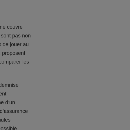
 ne couvre
e sont pas non
s de jouer au
s proposent
 comparer les
ndemnise
ent
me d’un
 d’assurance
mules
possible