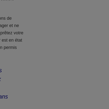
ions de
gager et ne
prêtez votre
 est en état
un permis
s
x
sans