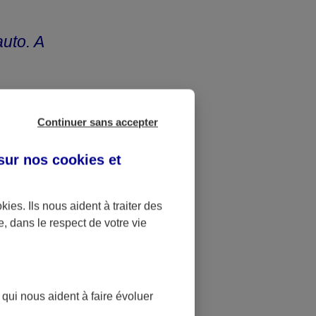
uto. A
Continuer sans accepter
 sur nos
cookies et
reste à votre
indemnité qui
 montant est
okies
. Ils nous aident à traiter des
e, dans le respect de votre vie
 fixer le
négligeable
minuer le coût
anchise,
 qui nous aident à faire évoluer
le soulagera