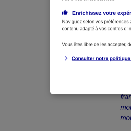
votre budget.
Enrichissez votre expé
Par exemple :
Naviguez selon vos préférences 
contenu adapté à vos centres d'i
franchise de
euros. A tarif
Vous êtes libre de les accepter, 
Car en cas de
l’assureur B.
Consulter notre politiqu
A r
bas
fra
moi
moi