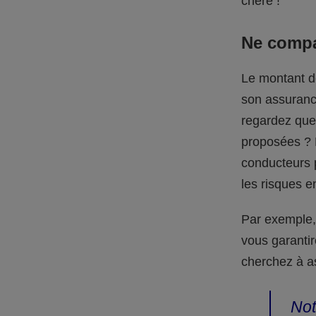
chère !
Ne compa
Le montant de
son assuranc
regardez que 
proposées ? 
conducteurs p
les risques e
Par exemple, 
vous garantir
cherchez à a
Not