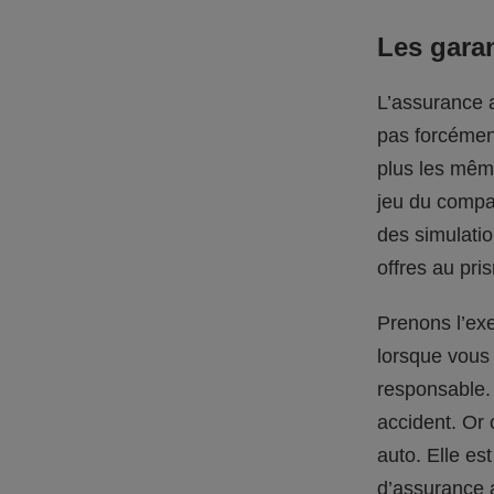
Les garan
L’assurance a
pas forcément
plus les mêm
jeu du compa
des simulatio
offres au pri
Prenons l’exe
lorsque vous 
responsable. 
accident. Or 
auto. Elle es
d’assurance 