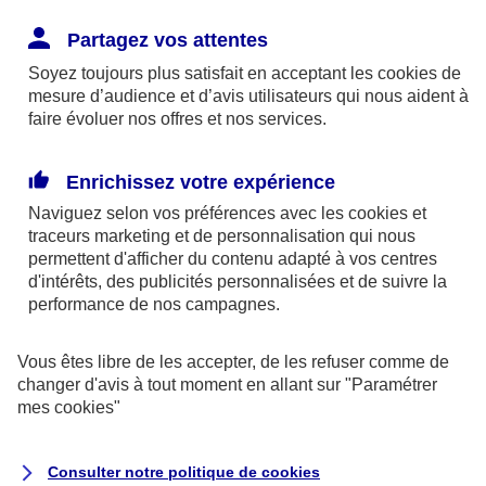
Choisir un Sam, mais au fait c’est qui Sam ?
Partagez vos attentes
Soyez toujours plus satisfait en acceptant les
cookies
de
Il ne s’agit pas du nouveau jeu “où est Charlie ?”
mesure d’audience et d’avis utilisateurs qui nous aident à
mais du nom d’une campagne publicitaire datant de
faire évoluer nos offres et nos services.
1995, née en Belgique, dont le slogan a marqué la
conscience collective : “celui qui conduit c’est celui
Enrichissez votre expérience
qui ne boit pas”. Tel un adage, cette formule a
Naviguez selon vos préférences avec les
cookies et
traceurs
marketing et de personnalisation qui nous
dépassé le seul stade de campagne de prévention
permettent d'afficher du contenu adapté à vos centres
en devenant LE réflexe à adopter.
d'intérêts, des publicités personnalisées et de suivre la
performance de nos campagnes.
Avant chaque soirée, un Sam est désigné comme
Vous êtes libre de les accepter, de les refuser comme de
capitaine de soirée en charge de ramener tout le
changer d'avis à tout moment en allant sur
"Paramétrer
monde en voiture. Bien entendu, Sam ne boit pas
mes
cookies
"
et doit avoir son permis de conduire ! Pour
l’anecdote, le choix du prénom “Sam” en France
Consulter notre politique de
cookies