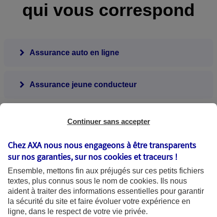
qui vous correspond
Assurance auto en ligne
Assurance jeune conducteur
Assurance au km
Continuer sans accepter
Chez AXA nous nous engageons à être transparents
Assurance auto de collection
sur nos garanties, sur nos
cookies et traceurs
!
Ensemble, mettons fin aux préjugés sur ces petits fichiers
Assurance auto malus
textes, plus connus sous le nom de
cookies
. Ils nous
aident à traiter des informations essentielles pour garantir
la sécurité du site et faire évoluer votre expérience en
ligne, dans le respect de votre vie privée.