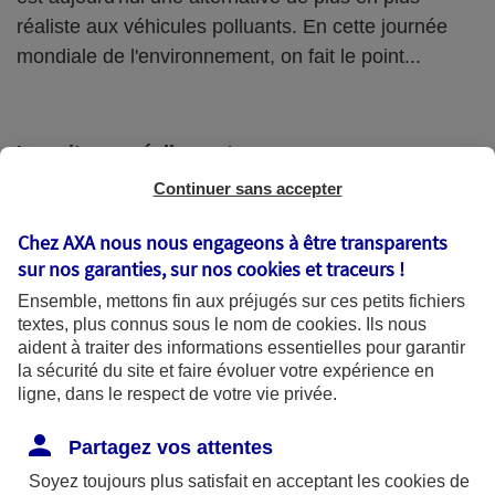
réaliste aux véhicules polluants. En cette journée
mondiale de l'environnement, on fait le point...
La voiture « réellement » propre
Continuer sans accepter
Oubliez les carrosseries futuristes : lorsque l'on
parle de « voiture solaire », il s'agit avant tout de
Chez AXA nous nous engageons à être transparents
l'intégration de cellules photovoltaïques dans les
sur nos garanties, sur nos
cookies et traceurs
!
voitures existantes. Soit l'utilisation de l'énergie
Ensemble, mettons fin aux préjugés sur ces petits fichiers
textes, plus connus sous le nom de
cookies
. Ils nous
solaire pour répondre à la consommation des
aident à traiter des informations essentielles pour garantir
véhicules électriques, dont le marché est en pleine
la sécurité du site et faire évoluer votre expérience en
ligne, dans le respect de votre vie privée.
expansion. En effet, ces derniers, très gourmands
en énergie, ont un impact non négligeable sur
Partagez vos attentes
l'environnement : 40 % de l’électricité qu’ils utilisent
Soyez toujours plus satisfait en acceptant les
cookies
de