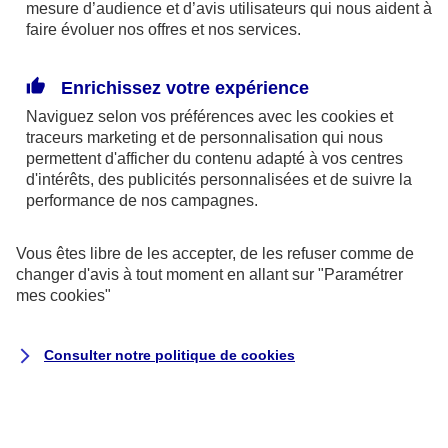
est générée par des centrales à charbon, et 20 %
mesure d’audience et d’avis utilisateurs qui nous aident à
faire évoluer nos offres et nos services.
par des centrales à gaz. Et comme ils nécessitent
une charge régulière, le recours à l'énergie solaire
Enrichissez votre expérience
permettrait ainsi de pallier en partie leurs problèmes
Naviguez selon vos préférences avec les
cookies et
d'autonomie et de batterie en réduisant leur besoin
traceurs
marketing et de personnalisation qui nous
en électricité.
permettent d'afficher du contenu adapté à vos centres
d'intérêts, des publicités personnalisées et de suivre la
performance de nos campagnes.
La technologie est prise très au sérieux par certains
constructeurs, comme en atteste la décision récente
Vous êtes libre de les accepter, de les refuser comme de
d'Audi de miser sur les panneaux solaires pour
changer d'avis à tout moment en allant sur
"Paramétrer
alimenter le système de ses voitures électriques.
mes
cookies
"
On est certes moins dans la science-fiction mais
Consulter notre politique de
cookies
tout de même dans un futur plus désirable.
Bientôt sur les routes ?