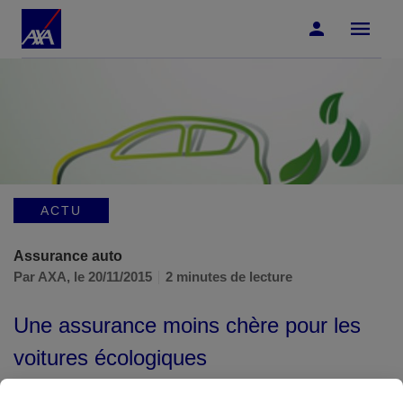
Accéder au Contenu
Accéder au Pied de page
ACTU
Assurance auto
Par AXA,
le 20/11/2015
2 minutes de lecture
Une assurance moins chère pour les
voitures écologiques