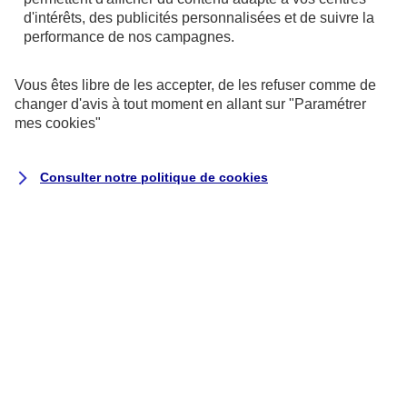
d'intérêts, des publicités personnalisées et de suivre la
écologiques : électriques ou hybrides, ces voitures
performance de nos campagnes.
polluent moins que les véhicules classiques.
Vous êtes libre de les accepter, de les refuser comme de
Une assurance pour une voiture écologique
changer d'avis à tout moment en allant sur
"Paramétrer
mes
cookies
"
La voiture verte reste une voiture… Son conducteur
a donc l’obligation de l’assurer ! Il peut souscrire au
Consulter notre politique de
cookies
minimum une assurance au tiers.
Bonne nouvelle : l’assurance auto coûte souvent
moins cher pour ces voitures vertes car elles sont
moins risquées que les autres : elle roulent
essentiellement en ville, moins longtemps (puisque
l’autonomie est limitée) et moins vite.
Ainsi, AXA offre 30 % de réduction à la souscription