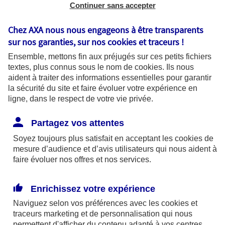
De plus en plus nombreuses, les voitures
Continuer sans accepter
écologiques doivent elles aussi être assurées. La
Chez AXA nous nous engageons à être transparents
cotisation est souvent moins chère que pour les
sur nos garanties, sur nos
cookies et traceurs
!
autres voitures.
Ensemble, mettons fin aux préjugés sur ces petits fichiers
textes, plus connus sous le nom de
cookies
. Ils nous
A la recherche d'une assurance auto ?
aident à traiter des informations essentielles pour garantir
la sécurité du site et faire évoluer votre expérience en
ligne, dans le respect de votre vie privée.
Obtenir un tarif
Partagez vos attentes
Soyez toujours plus satisfait en acceptant les
cookies
de
mesure d’audience et d’avis utilisateurs qui nous aident à
faire évoluer nos offres et nos services.
A l’approche de la Cop 21, le respect de
l’environnement est plus que jamais d’actualité.
Un
Enrichissez votre expérience
des objectifs pour les prochaines années étant de
Naviguez selon vos préférences avec les
cookies et
réduire les émissions de CO2, le secteur des
traceurs
marketing et de personnalisation qui nous
transports propose de plus en plus de voitures
permettent d'afficher du contenu adapté à vos centres