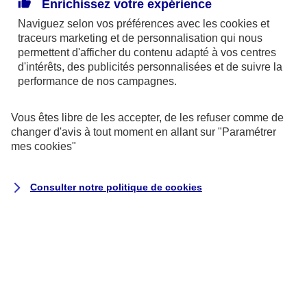
Enrichissez votre expérience
publics. L'ambition était d'appliquer totalement cette
Naviguez selon vos préférences avec les
cookies et
loi au bout de 10 ans. Pourtant, en 2021, de
traceurs
marketing et de personnalisation qui nous
nombreux bâtiments publics sont encore
permettent d'afficher du contenu adapté à vos centres
inaccesibles aux personnes à mobilité réduite.
d'intérêts, des publicités personnalisées et de suivre la
performance de nos campagnes.
Dans un sondage de l'iFop en partenariat avec
Vous êtes libre de les accepter, de les refuser comme de
l'Association des Paralysés de France, paru en
changer d'avis à tout moment en allant sur
"Paramétrer
2020, 9 personnes sur 10 éprouvent encore des
mes
cookies
"
difficultés d'accessibilité lors de leurs déplacements
(ex : liées aux bagages, poussettes, béquilles,
Consulter notre politique de
cookies
cannes, etc.). 74 % des personnes à mobilité
réduite avouent être insatisfaits de l'accessibilité de
la voirie. La moitié des sondés confirment aussi qu'il
est difficile d'accéder aux commerces (cafés,
restaurants, etc.).