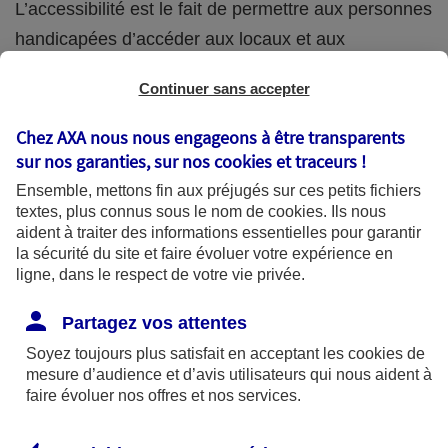
L’accessibilité est le fait de permettre aux personnes
handicapées d’accéder aux locaux et aux
équipements, de circuler facilement, de se repérer
Continuer sans accepter
et de communiquer.
Chez AXA nous nous engageons à être transparents
Elle concerne l’intérieur comme l’extérieur : places
sur nos garanties, sur nos
cookies et traceurs
!
de stationnement, largeur des portes, rampes
Ensemble, mettons fin aux préjugés sur ces petits fichiers
d’accès, ascenseurs, sanitaires, etc.
textes, plus connus sous le nom de
cookies
. Ils nous
aident à traiter des informations essentielles pour garantir
la sécurité du site et faire évoluer votre expérience en
L’accessibilité aux handicapés dans les lieux
ligne, dans le respect de votre vie privée.
publics
Partagez vos attentes
La loi du 11 février 2005 pour l’égalité des droits et
Soyez toujours plus satisfait en acceptant les
cookies
de
des chances, la participation et la citoyenneté des
mesure d’audience et d’avis utilisateurs qui nous aident à
personnes handicapées, a fixé certaines normes
faire évoluer nos offres et nos services.
pour l’accès des handicapés dans les bâtiments