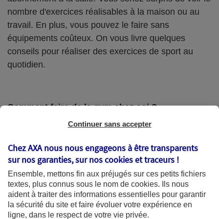
nombre d'exercices réalisables à la maison ou au
travail. En plus, vous pouvez le faire sans
équipements coûteux. On vous livre quelques
conseils pour réaliser des exercices de sport au
quotidien.
Comment faire de la gym chez soi ?
Continuer sans accepter
Inutile d’acheter du matériel sophistiqué,
encombrant et onéreux. Offrez-vous juste un tapis
Chez AXA nous nous engageons à être transparents
de sol, voire des bandes élastiques et deux petits
sur nos garanties, sur nos
cookies et traceurs
!
haltères.
Ensemble, mettons fin aux préjugés sur ces petits fichiers
textes, plus connus sous le nom de
cookies
. Ils nous
aident à traiter des informations essentielles pour garantir
Pour un résultat optimal, faites une séance tous les
la sécurité du site et faire évoluer votre expérience en
deux jours.
ligne, dans le respect de votre vie privée.