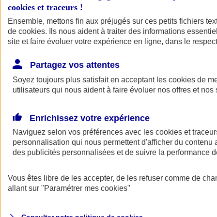
cookies et traceurs
!
Ensemble, mettons fin aux préjugés sur ces petits fichiers te
Assurance auto
de
cookies
Assurance jeune conducteur
. Ils nous aident à traiter des informations essentie
Assurance forfait km
site et faire évoluer votre expérience en ligne, dans le respect
Assurance véhicule de collection
Assurance monospace
Partagez vos attentes
Garanties assurance auto
Nos formules assurance auto en ligne
Soyez toujours plus satisfait en acceptant les
cookies
de mes
Assurance Auto Malus
utilisateurs qui nous aident à faire évoluer nos offres et nos 
Services et avantages auto AXA
Assurance citoyenne auto
Assurer 2 voitures
Enrichissez votre expérience
Assurance auto en ligne
Naviguez selon vos préférences avec les
cookies et traceur
personnalisation qui nous permettent d'afficher du contenu a
des publicités personnalisées et de suivre la performance
Vous êtes libre de les accepter, de les refuser comme de cha
allant sur
"Paramétrer mes
cookies
"