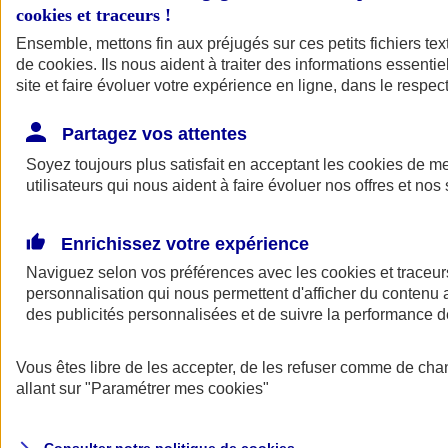
cookies et traceurs
!
Ensemble, mettons fin aux préjugés sur ces petits fichiers te
Assurance auto
de
cookies
Assurance jeune conducteur
. Ils nous aident à traiter des informations essentie
Assurance forfait km
site et faire évoluer votre expérience en ligne, dans le respect
Assurance véhicule de collection
Assurance monospace
Partagez vos attentes
Garanties assurance auto
Nos formules assurance auto en ligne
Soyez toujours plus satisfait en acceptant les
cookies
de mes
Assurance Auto Malus
utilisateurs qui nous aident à faire évoluer nos offres et nos 
Services et avantages auto AXA
Assurance citoyenne auto
Assurer 2 voitures
Enrichissez votre expérience
Assurance auto en ligne
Naviguez selon vos préférences avec les
cookies et traceur
personnalisation qui nous permettent d'afficher du contenu a
des publicités personnalisées et de suivre la performance
Vous êtes libre de les accepter, de les refuser comme de cha
allant sur
"Paramétrer mes
cookies
"