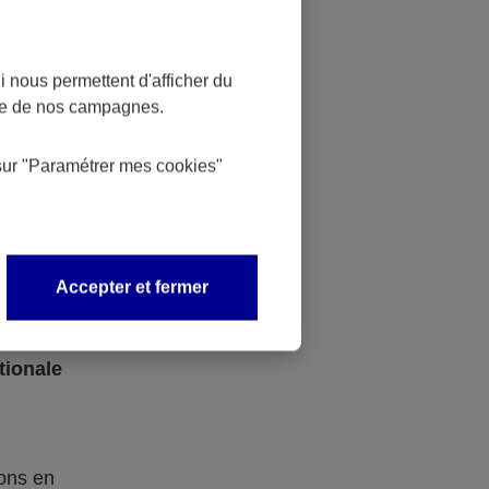
at, etc.
 nous permettent d'afficher du
s droit.
nce de nos campagnes.
aines
sur
"Paramétrer mes
cookies
"
port
oyés de
ale.
Accepter et fermer
tionale
ions en