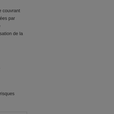
e couvrant
sées par
é
isation de la
e
 risques