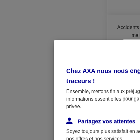
Accidents 
mal
profess
Chez AXA nous nous enga
Le nom
traceurs
!
Ensemble, mettons fin aux préjugé
informations essentielles pour gar
En France, l
privée.
couvrant la qu
Partagez vos attentes
Le ré
Soyez toujours plus satisfait en 
Il concern
nos offres et nos services.