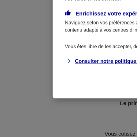
étudiants
Enrichissez votre expé
le ré
Naviguez selon vos préférences 
Il protège
contenu adapté à vos centres d'i
Pour être pr
Vous êtes libre de les accepter, 
professions. 
Consulter notre politiqu
autonome de 
notaires, des
Le pri
Vous cotisez