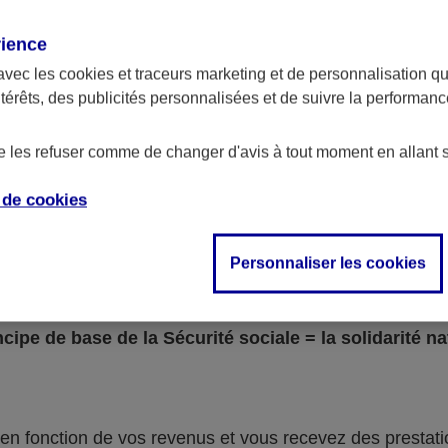
, les demandeurs d’emploi, les agents contractuels de l’Ét
rience
gime agricole (MSA)
avec les
cookies et traceurs
marketing et de personnalisation qui
 les exploitants agricoles, salariés agricoles et leur ayant
ntérêts, des publicités personnalisées et de suivre la performa
écis, des régimes spéciaux couvrent historiquement cert
de les refuser comme de changer d'avis à tout moment en allant 
Il s'agit notamment du régime des mines, des cultes, du 
e de
cookies
Bordeaux, de la SNCF et de la RATP, des clerc et empl
 militaires, des marins, du sénat et de l'assemblée nation
Personnaliser les cookies
1
ncipe de base de la Sécurité sociale = la solidarité na
 en fonction de vos revenus et vous recevez des prestat