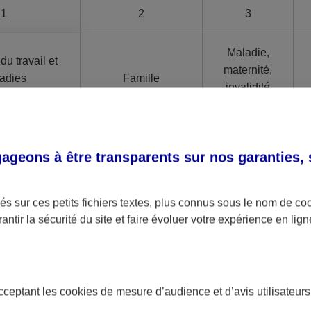
1
2
3
Maladie,
du travail et
maternité,
adies
Famille
invalidité
ionnelles
et décès
3
geons à être transparents sur nos garanties,
bre de régimes principaux au niveau de la Sécurité 
s sur ces petits fichiers textes, plus connus sous le nom de
co
antir la sécurité du site et faire évoluer votre expérience en lign
'assurance maladie obligatoire est assurée par 2 grands
asi-totalité de la population ;
gime général (CNAMTS)
acceptant les
cookies
de mesure d’audience et d’avis utilisateurs
e tous les salariés du secteur privé et leurs ayants droit,