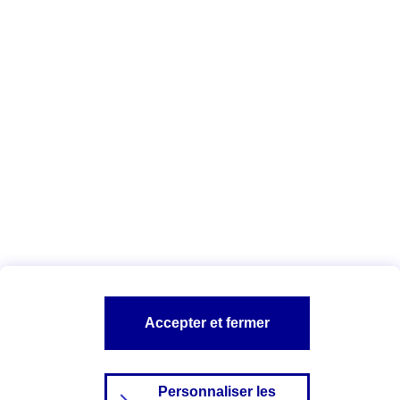
A lire aussi :
Protocole de soins
Découvrir la définition
Vous êtes ici :
Complémentaire santé
Médecin conventionné
A PROPOS D'AXA
TOUT L'UNIVERS PROTECTION DE LA FAMILLE
SITES AXA
Accepter et fermer
Personnaliser les