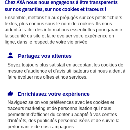
Chez AXA nous nous engageons à être transparents
sur nos garanties, sur nos
cookies et traceurs
!
Un médecin est dit conventionné lorsqu’il est
Ensemble, mettons fin aux préjugés sur ces petits fichiers
signataire de la convention médicale (conventionné
textes, plus connus sous le nom de
cookies
. Ils nous
1 ou 2). Les médecins non-signataires sont quant à
aident à traiter des informations essentielles pour garantir
la sécurité du site et faire évoluer votre expérience en
eux non conventionnés. Lorsqu’il est conventionné
ligne, dans le respect de votre vie privée.
1, le médecin applique les tarifs fixés dans la
convention médicale sans dépassements
Partagez vos attentes
d’honoraires (sauf exception). Les tarifs de cette
Soyez toujours plus satisfait en acceptant les
cookies
de
mesure d’audience et d’avis utilisateurs qui nous aident à
convention sont ceux servant de base lors du
faire évoluer nos offres et nos services.
remboursement par l’Assurance Maladie.
Enrichissez votre expérience
Éviter les dépassements d’honoraires grâce à
Naviguez selon vos préférences avec les
cookies et
un médecin conventionné
traceurs
marketing et de personnalisation qui nous
permettent d'afficher du contenu adapté à vos centres
Lorsqu’elle est malade, Géraldine se rend chez un
d'intérêts, des publicités personnalisées et de suivre la
performance de nos campagnes.
médecin conventionné proche de son domicile.