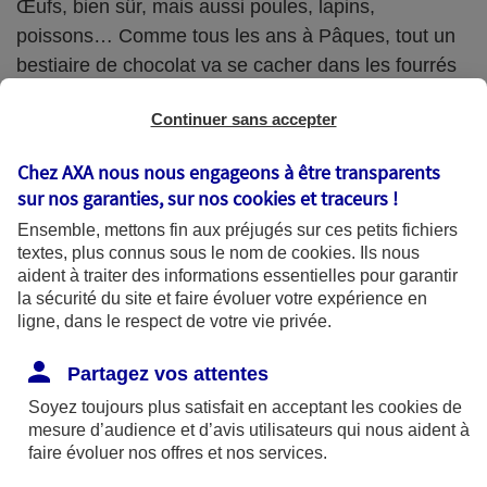
Œufs, bien sûr, mais aussi poules, lapins,
poissons… Comme tous les ans à Pâques, tout un
bestiaire de chocolat va se cacher dans les fourrés
et derrières les étagères ! Une question se pose
Continuer sans accepter
cependant : comment choisir un bon chocolat avant
de le cacher ?
Chez AXA nous nous engageons à être transparents
sur nos garanties, sur nos
cookies et traceurs
!
Ensemble, mettons fin aux préjugés sur ces petits fichiers
Du cacao, rien que du cacao !
textes, plus connus sous le nom de
cookies
. Ils nous
aident à traiter des informations essentielles pour garantir
Chaque Français savoure 6,7 kg de chocolat par
la sécurité du site et faire évoluer votre expérience en
ligne, dans le respect de votre vie privée.
an* et c’est tant mieux : le chocolat est bon pour la
santé. Il contient du magnésium (anti-fatigue et anti-
Partagez vos attentes
stress), de la vitamine B3 (bon pour le cholestérol),
Soyez toujours plus satisfait en acceptant les
cookies
de
des antioxydants (contre le vieillissement des
mesure d’audience et d’avis utilisateurs qui nous aident à
faire évoluer nos offres et nos services.
cellules), du zinc, du cuivre. Bref un vrai condensé