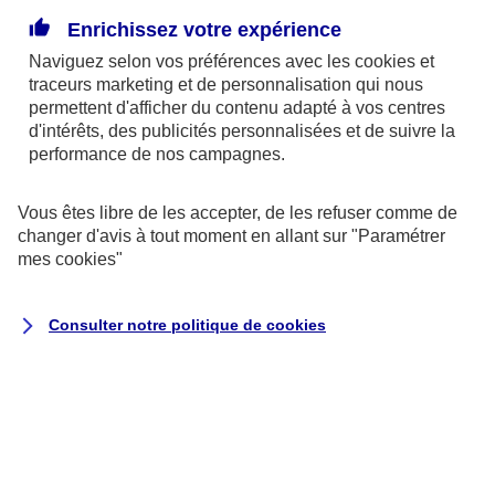
de bien-être associé à un goût exquis… à condition
Enrichissez votre expérience
de se régaler de chocolat fait de cacao ! Les teneurs
Naviguez selon vos préférences avec les
cookies et
en sont malheureusement très variables d’un
traceurs
marketing et de personnalisation qui nous
produit à l’autre.
permettent d'afficher du contenu adapté à vos centres
d'intérêts, des publicités personnalisées et de suivre la
performance de nos campagnes.
Le goût de l’étiquette
En grande distribution, privilégiez les chocolats
Vous êtes libre de les accepter, de les refuser comme de
changer d'avis à tout moment en allant sur
"Paramétrer
portant la dénomination « traditionnelle » ou « pur
mes
cookies
"
beurre de cacao », qui garantit l’absence de
graisses végétales autres que celles du cacao. En
Consulter notre politique de
cookies
cas de doute, lisez l’étiquette : les ingrédients sont
toujours classés selon leur dosage. Si le cacao et le
beurre de cacao sont en tête de liste, c’est bon
signe. En revanche, si le sucre truste la première ou
la seconde place… méfiance !