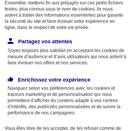
Ensemble, mettons fin aux préjugés sur ces petits fichiers
logement n’est plus forcément adapté à votre
textes, plus connus sous le nom de
cookies
. Ils nous
situation personnelle et à celle de vos proches.
aident à traiter des informations essentielles pour garantir
Quelle solution envisager alors ? Réaménager votre
la sécurité du site et faire évoluer votre expérience en
ligne, dans le respect de votre vie privée.
"chez vous" pour répondre à l’évolution de vos
besoins ! C’est le domaine d’expertise dans lequel
Partagez vos attentes
intervient notre partenaire Dom&Vie.
Soyez toujours plus satisfait en acceptant les
cookies
de
mesure d’audience et d’avis utilisateurs qui nous aident à
faire évoluer nos offres et nos services.
A propos de Dom&Vie
Dom&Vie est le spécialiste en France de
Enrichissez votre expérience
l’aménagement du logement. Après un diagnostic
Naviguez selon vos préférences avec les
cookies et
personnalisé à votre domicile, Dom&Vie est en
traceurs
marketing et de personnalisation qui nous
permettent d'afficher du contenu adapté à vos centres
mesure de vous proposer des solutions adaptées à
d'intérêts, des publicités personnalisées et de suivre la
vos besoins pour chaque pièce de l’habitat (salle de
performance de nos campagnes.
bains, cuisine, accès, etc.
Vous êtes libre de les accepter, de les refuser comme de