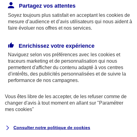
difficile d’apporter la preuve des agissements
Partagez vos attentes
contre vous.
Soyez toujours plus satisfait en acceptant les
cookies
de
mesure d’audience et d’avis utilisateurs qui nous aident à
faire évoluer nos offres et nos services.
Informer votre banque et vos créanciers
Une usurpation d’identité peut avoir des
Enrichissez votre expérience
conséquences importantes sur vos comptes
Naviguez selon vos préférences avec les
cookies et
bancaires.
traceurs
marketing et de personnalisation qui nous
permettent d'afficher du contenu adapté à vos centres
d'intérêts, des publicités personnalisées et de suivre la
Contactez immédiatement votre banque.
performance de nos campagnes.
Si vous avez plusieurs comptes bancaires ou
Vous êtes libre de les accepter, de les refuser comme de
plusieurs cartes de crédit, contactez tous les
changer d'avis à tout moment en allant sur
"Paramétrer
établissements sans exception, pas seulement
mes
cookies
"
ceux qui sont touchés.
Contactez également vos créanciers
Consulter notre politique de
cookies