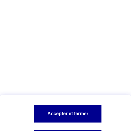
pour défendre vos droits ?
Votre devis en 1 min
Vous êtes ici :
Complémentaire santé
Ma Protection Juridique
Usurpation d'identité
A PROPOS D'AXA
TOUT L'UNIVERS PROTECTION DE LA FAMILLE
SITES AXA
Accepter et fermer