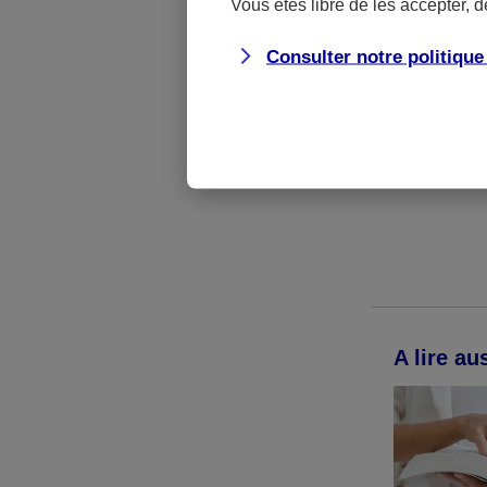
Vous êtes libre de les accepter, 
dépenses non 
souscrit une
Consulter notre politiqu
mieux rembour
Vo
A lire aus