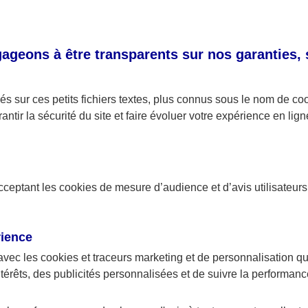
dérateur : le montant restant à la char
geons à être transparents sur nos garanties,
e ticket modérateur représente le montant des dépenses
charge du patient après que l’assurance maladie a rembou
érateur est plus ou moins important selon les prestation
s sur ces petits fichiers textes, plus connus sous le nom de
co
antir la sécurité du site et faire évoluer votre expérience en lign
érateur représente un pourcentage du tarif de conventio
ts ou d’une consultation médicale, par exemple. On par
rsonnelle ou d’intervention personnelle lorsque l’on évoq
acceptant les
cookies
de mesure d’audience et d’avis utilisateurs
en charge du ticket modérateur et des
rience
ents d’honoraires
avec les
cookies et traceurs
marketing et de personnalisation qui
ntérêts, des publicités personnalisées et de suivre la performa
té hospitalisé, Jean s’est rendu compte que non seulement
sterait à sa charge, mais que ce serait également le ca