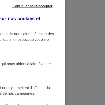
ge du
Continuer sans accepter
 sur nos
cookies et
 de santé
rsé celui-ci.
s de santé.
okies
. Ils nous aident à traiter des
e, dans le respect de votre vie
n d’un achat
le aussi de
ue le ticket
 qui nous aident à faire évoluer
 nous permettent d'afficher du
nce de nos campagnes.
 le ticket
s d’autres