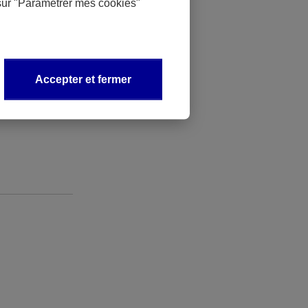
sur
"Paramétrer mes
cookies
"
on, il a
nt d’être
s d’optique.
Accepter et fermer
é ?