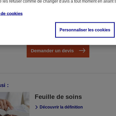
de les refuser comme de changer d'avis à tout moment en allant 
prises en charge par la Sécurité sociale. Pour cette rais
complémentaire santé
lui correspondant et lui permetta
e de
cookies
sé, notamment en cas d’hospitalisation ou pour ses frai
Personnaliser les cookies
us êtes intéressé par une complémentaire sant
Demander un devis
si :
Feuille de soins
Découvrir la définition