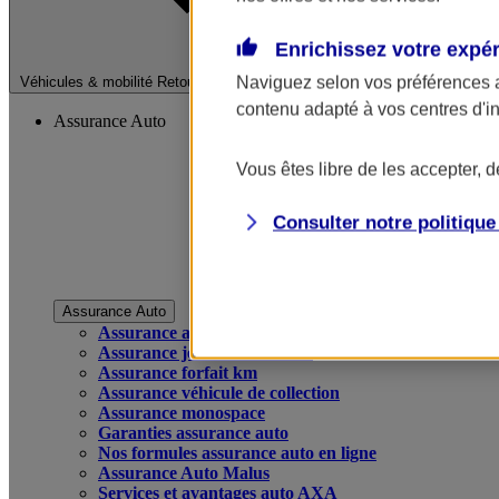
Enrichissez votre expé
Fermer le menu pri
Naviguez selon vos préférences 
Véhicules & mobilité
Retour à la section précédente
contenu adapté à vos centres d'i
Assurance Auto
Vous êtes libre de les accepter, 
Consulter notre politiqu
Assurance Auto
Assurance auto
Assurance jeune conducteur
Assurance forfait km
Assurance véhicule de collection
Assurance monospace
Garanties assurance auto
Nos formules assurance auto en ligne
Assurance Auto Malus
Services et avantages auto AXA