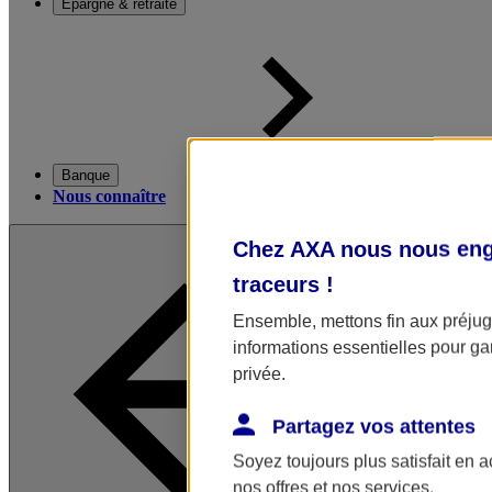
Épargne & retraite
Banque
Nous connaître
Chez AXA nous nous enga
traceurs
!
Ensemble, mettons fin aux préjugé
informations essentielles pour gar
privée.
Partagez vos attentes
Soyez toujours plus satisfait en 
nos offres et nos services.