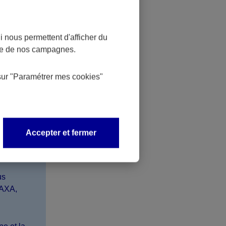
 nous permettent d'afficher du
nce de nos campagnes.
est
sur
"Paramétrer mes
cookies
"
ance vie
ur
es
Accepter et fermer
us
 AXA,