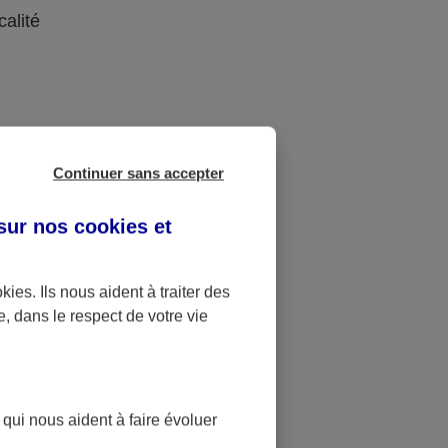
calité
re nom, en
Continuer sans accepter
 le capital
 sur nos
cookies et
tre à leur
également
okies
. Ils nous aident à traiter des
même s’ils
e, dans le respect de votre vie
ccumulée.
les
e clauses
 qui nous aident à faire évoluer
e offrent à