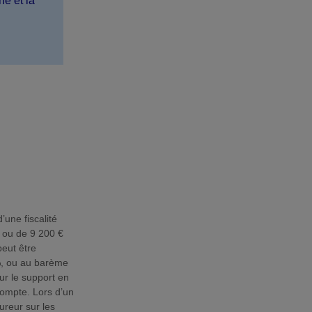
ne et la
une fiscalité
 ou de 9 200 €
eut être
 %, ou au barème
sur le support en
compte. Lors d’un
ureur sur les