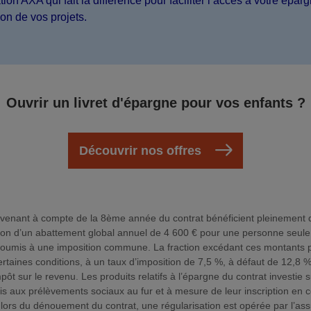
on AXA qui fait la différence pour faciliter l’accès à votre éparg
ion de vos projets.
Ouvrir un livret d'épargne pour vos enfants ?
Découvrir nos offres
rvenant à compte de la 8ème année du contrat bénéficient pleinement d’
son d’un abattement global annuel de 4 600 € pour une personne seule
soumis à une imposition commune. La fraction excédant ces montants p
rtaines conditions, à un taux d’imposition de 7,5 %, à défaut de 12,8
mpôt sur le revenu. Les produits relatifs à l’épargne du contrat investie 
s aux prélèvements sociaux au fur et à mesure de leur inscription en 
u lors du dénouement du contrat, une régularisation est opérée par l’ass