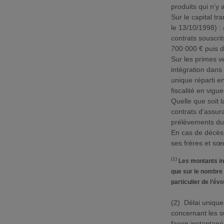
produits qui n’y
Sur le capital tr
le 13/10/1998) :
contrats souscri
700 000 € puis 
Sur les primes v
intégration dans
unique réparti e
fiscalité en vigu
Quelle que soit 
contrats d’assur
prélèvements du 
En cas de décès 
ses frères et sœ
(1)
Les montants in
que sur le nombre 
particulier de l’év
(2) Délai unique
concernant les s
façon instantanée