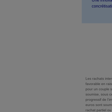
Une innovati
concrétisat
Les rachats inte
favorable en rai
pour un couple 
soumise, sous ce
progressif de l’i
euros sont soumi
rachat partiel o