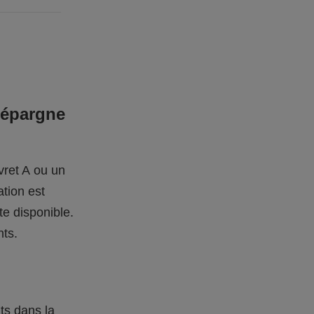
’épargne
vret A ou un
ation est
te disponible.
nts.
ts dans la