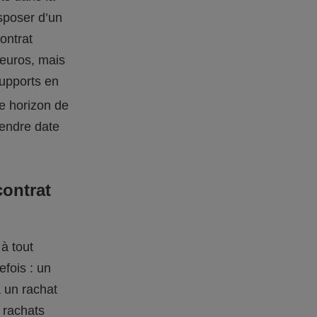
isposer d’un
ontrat
 euros, mais
supports en
re horizon de
rendre date
contrat
 à tout
efois : un
à un rachat
s rachats