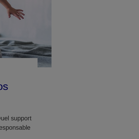
os
Quel support
responsable