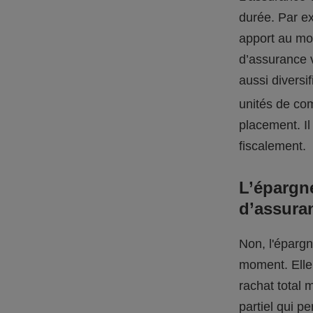
durée. Par ex
apport au mo
d’assurance v
aussi diversi
unités de c
placement. Il
fiscalement.
L’épargne
d’assura
Non, l'épargn
moment. Elle 
rachat total 
partiel qui p