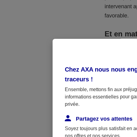
intervenant a
favorable.
Et en mat
Vous pouvez 
désignant vos
qui leur sera
Chez AXA nous nous enga
Pour des pare
traceurs
!
enfant un cap
Ensemble, mettons fin aux préjugé
ouvrir un co
informations essentielles pour gar
sont mineurs.
privée.
De plus, vous
Partagez vos attentes
avantages de 
Soyez toujours plus satisfait en 
spécifiques e
nos offres et nos services.