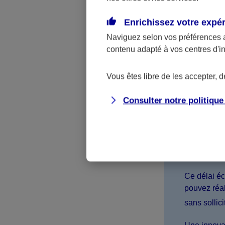
cet effet une
Enrichissez votre expé
Naviguez selon vos préférences 
contenu adapté à vos centres d'i
Rachat d
plus sim
Vous êtes libre de les accepter, 
Consulter notre politiqu
Vous souhai
? Prenez co
initier l’o
fonds sur v
seulement 
Ce délai éc
pouvez réal
sans sollici