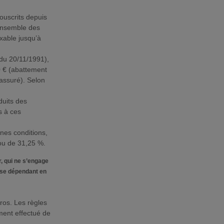
souscrits depuis
’ensemble des
xable jusqu’à
 du 20/11/1991),
0 € (abattement
 assuré). Selon
duits des
s à ces
ines conditions,
ou de 31,25 %.
, qui ne s’engage
isse dépendant en
ros. Les règles
ment effectué de