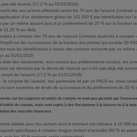
 a pas été soumis (17,2 % au 01/01/2018).
ansmis liés aux primes effectués avant les 70 ans de l’assuré (contrats 
 application d’un abattement global de 152 500 € par bénéficiaire sur l
ts par un même assuré puis d’un prélèvement de 20 % sur la fraction ta
de 31,25 % au-delà.
ersées à compter des 70 ans de l’assuré (contrats souscrits à compter
 l’impôt sur les successions de la fraction des primes qui excède 30 50
ntre tous les bénéficiaires à raison des contrats souscrits par un même
eur au 01/01/2018.
la date des versements, sont soumis aux prélèvements sociaux, les pro
ance-vie dénoués par le décès de l’assuré qui n’ont pas déjà été soumi
vivant de l’assuré (17,2 % au 01/01/2018).
: le conjoint de l’assuré, son partenaire lié par un PACS ou, sous certa
urs sont exonérés de droits de succession et du prélèvement de 20 % 
vestis sur les supports en unités de compte ne sont pas garantis par l’assureur
d’unités de compte, mais sont sujets à des fluctuations à la hausse ou à la ba
olution des marchés financiers.
ment valable pour les rachats dont le montant est inférieur à 15 000 eu
upports spécifiques à cotation longue restent d'actualité (80 % du paie
, puis les 20 % restants après valorisation).