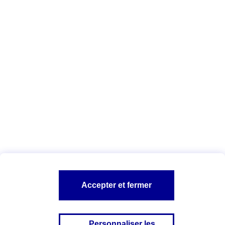
Vous êtes ici :
Espace Client
Application AXA Assurance
A PROPOS D'AXA
NOS AUTRES PRODUITS
SITES AXA
Accepter et fermer
Personnaliser les