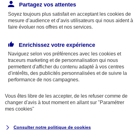
Partagez vos attentes
Consultez et gérez tous vos contrats
Soyez toujours plus satisfait en acceptant les
cookies
de
dès l’écran d’accueil de votre application
mesure d’audience et d’avis utilisateurs qui nous aident à
faire évoluer nos offres et nos services.
: auto, habitation, santé, épargne,
prévoyance...
Enrichissez votre expérience
Naviguez selon vos préférences avec les
cookies et
traceurs
marketing et de personnalisation qui nous
permettent d'afficher du contenu adapté à vos centres
d'intérêts, des publicités personnalisées et de suivre la
performance de nos campagnes.
Tous vos documents utiles dans
Vous êtes libre de les accepter, de les refuser comme de
votre poche
changer d'avis à tout moment en allant sur
"Paramétrer
mes
cookies
"
Plus besoin de chercher, tout est là :
votre carte tiers-payant, l’attestation
Consulter notre politique de
cookies
assurance scolaire du petit dernier, le