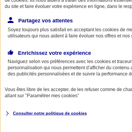
de
cookies
. Ils nous aident à traiter des informations essentie
du site et faire évoluer votre expérience en ligne, dans le resp
Assurance auto
Assurance jeune conducteur
Partagez vos attentes
Assurance forfait km
Soyez toujours plus satisfait en acceptant les
Assurance véhicule de collection
cookies
de mes
Assurance monospace
utilisateurs qui nous aident à faire évoluer nos offres et nos 
Garanties assurance auto
Nos formules assurance auto en ligne
Assurance Auto Malus
Enrichissez votre expérience
Services et avantages auto AXA
Naviguez selon vos préférences avec les
Assurance citoyenne auto
cookies et traceur
Assurer 2 voitures
personnalisation qui nous permettent d'afficher du contenu a
Assurance auto en ligne
des publicités personnalisées et de suivre la performance
Vous êtes libre de les accepter, de les refuser comme de cha
allant sur
"Paramétrer mes
cookies
"
Consulter notre politique de
cookies