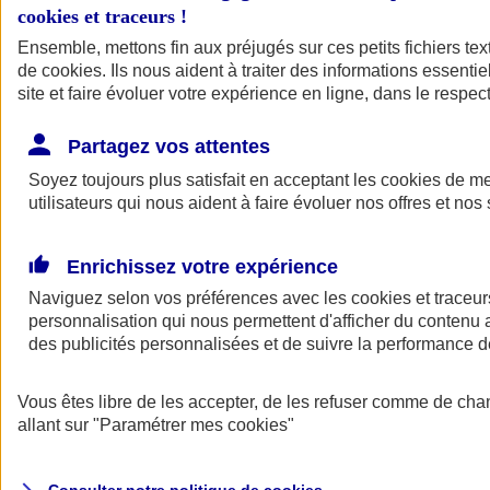
cookies et traceurs
!
Ensemble, mettons fin aux préjugés sur ces petits fichiers te
Assurance auto
de
cookies
Assurance jeune conducteur
. Ils nous aident à traiter des informations essentie
Assurance forfait km
site et faire évoluer votre expérience en ligne, dans le respect
Assurance véhicule de collection
Assurance monospace
Partagez vos attentes
Garanties assurance auto
Nos formules assurance auto en ligne
Soyez toujours plus satisfait en acceptant les
cookies
de mes
Assurance Auto Malus
utilisateurs qui nous aident à faire évoluer nos offres et nos 
Services et avantages auto AXA
Assurance citoyenne auto
Assurer 2 voitures
Enrichissez votre expérience
Assurance auto en ligne
Naviguez selon vos préférences avec les
cookies et traceur
personnalisation qui nous permettent d'afficher du contenu a
des publicités personnalisées et de suivre la performance
Vous êtes libre de les accepter, de les refuser comme de cha
allant sur
"Paramétrer mes
cookies
"