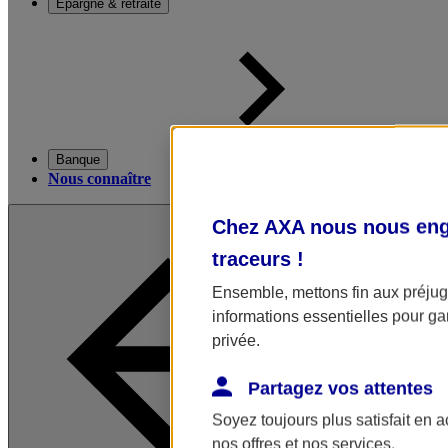
Épargne & retraite
Banque
Nous connaître
Chez AXA nous nous enga
traceurs
!
Ensemble, mettons fin aux préjugé
informations essentielles pour gar
privée.
Partagez vos attentes
Soyez toujours plus satisfait en 
nos offres et nos services.