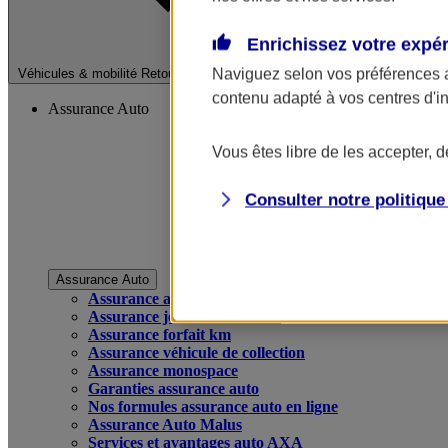
Enrichissez votre expé
Fermer le menu pri
Naviguez selon vos préférences 
Véhicules & mobilité
Retour à la section précédente
contenu adapté à vos centres d'i
Assurance Auto
Vous êtes libre de les accepter, 
Consulter notre politiqu
Assurance Auto
Assurance auto
Assurance jeune conducteur
Assurance forfait km
Assurance véhicule de collection
Assurance monospace
Garanties assurance auto
Nos formules assurance auto en ligne
Assurance Auto Malus
Services et avantages auto AXA