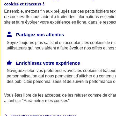
cookies et traceurs
!
Ensemble, mettons fin aux préjugés sur ces petits fichiers te
Assurance auto
de
cookies
Assurance jeune conducteur
. Ils nous aident à traiter des informations essentie
Assurance forfait km
site et faire évoluer votre expérience en ligne, dans le respect
Assurance véhicule de collection
Assurance monospace
Partagez vos attentes
Garanties assurance auto
Nos formules assurance auto en ligne
Soyez toujours plus satisfait en acceptant les
cookies
de mes
Assurance Auto Malus
utilisateurs qui nous aident à faire évoluer nos offres et nos 
Services et avantages auto AXA
Assurance citoyenne auto
Assurer 2 voitures
Enrichissez votre expérience
Assurance auto en ligne
Naviguez selon vos préférences avec les
cookies et traceur
personnalisation qui nous permettent d'afficher du contenu a
des publicités personnalisées et de suivre la performance
Vous êtes libre de les accepter, de les refuser comme de cha
allant sur
"Paramétrer mes
cookies
"