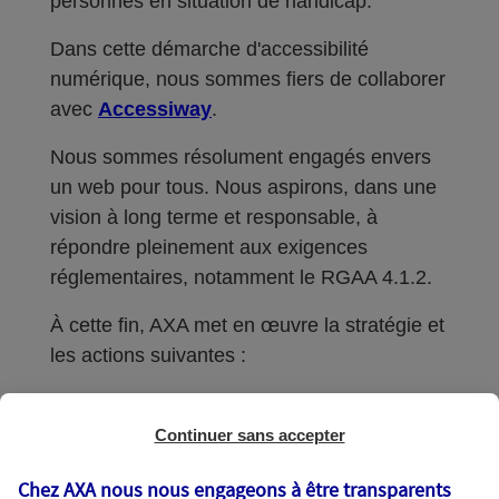
personnes en situation de handicap.
Dans cette démarche d'accessibilité
numérique, nous sommes fiers de collaborer
avec
Accessiway
.
Nous sommes résolument engagés envers
un web pour tous. Nous aspirons, dans une
vision à long terme et responsable, à
répondre pleinement aux exigences
réglementaires, notamment le RGAA 4.1.2.
À cette fin, AXA met en œuvre la stratégie et
les actions suivantes :
Schéma pluriannuel de mise en
Continuer sans accepter
accessibilité 2023-2026
Chez AXA nous nous engageons à être transparents