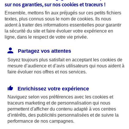
sur nos garanties, sur nos
cookies et traceurs
!
Etat de conformité
Ensemble, mettons fin aux préjugés sur ces petits fichiers
textes, plus connus sous le nom de
cookies
. Ils nous
aident à traiter des informations essentielles pour garantir
la sécurité du site et faire évoluer votre expérience en
L’application : AXA Plus Recette - iOS
ligne, dans le respect de votre vie privée.
v.2.20.0 (470) possède un taux
d’accessibilité de 72.09% et est donc
Partagez vos attentes
Partiellement conforme avec le référentiel
Soyez toujours plus satisfait en acceptant les
cookies
de
général d’amélioration de l’accessibilité
mesure d’audience et d’avis utilisateurs qui nous aident à
(RGAA 4.1.2).
faire évoluer nos offres et nos services.
Résultats des tests
Enrichissez votre expérience
L'audit de conformité réalisé le 19/12/2024
Naviguez selon vos préférences avec les
cookies et
traceurs
marketing et de personnalisation qui nous
par
AccessiWay
révèle que 72.09% des
permettent d'afficher du contenu adapté à vos centres
critères du RGAA version 4.1.2 sont
d'intérêts, des publicités personnalisées et de suivre la
respectés.
performance de nos campagnes.