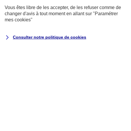
Détails des résultats :
Vous êtes libre de les accepter, de les refuser comme de
changer d'avis à tout moment en allant sur
"Paramétrer
Nombre de critères conformes : 31
mes
cookies
"
Nombre de critères non conformes : 12
Nombre de critères non applicables : 63
Consulter notre politique de
cookies
Contenus non-accessibles
Les contenus listés ci-dessous ne sont
pas accessibles pour les raisons
suivantes.