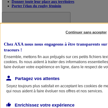
Donner toute leur place aux territoires
Porter l'élan du rugby féminin
Continuer sans accepter
Chez AXA nous nous engageons à être transparents sur 
traceurs
!
Ensemble, mettons fin aux préjugés sur ces petits fichiers te
cookies
. Ils nous aident à traiter des informations essentielles
faire évoluer votre expérience en ligne, dans le respect de vot
Partagez vos attentes
Nos actualités
Retour à la section précédente
Fermer le menu principal
Soyez toujours plus satisfait en acceptant les
cookies
de mes
qui nous aident à faire évoluer nos offres et nos services.
Enrichissez votre expérience