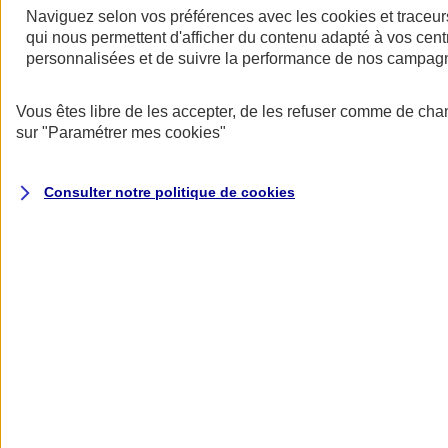
Naviguez selon vos préférences avec les
cookies et traceur
qui nous permettent d'afficher du contenu adapté à vos centr
personnalisées et de suivre la performance de nos campag
Restez informés
Vous êtes libre de les accepter, de les refuser comme de cha
Restez informés
sur
"Paramétrer mes
cookies
"
Consulter notre politique de
cookies
Toutes les actualités
Protéger l’eau pour faire vivre la biodiversité
Datascope 2026
La Garantie verte pour reconstruire durablement
Inondations : anticiper n’est plus une option pour
les entreprises
Les communiqués de presse