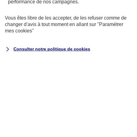
performance de nos campagnes.
Prise en charge des pathologies sous certaines
Vous êtes libre de les accepter, de les refuser comme de
conditions médicales selon les conditions prévues
changer d'avis à tout moment en allant sur
"Paramétrer
au contrat.
mes
cookies
"
Consulter notre politique de
cookies
Des garanties et des
services dédiés à chaque
étape de la maladie
Nous accompagnons le salarié et / ou
ses ayants droit (conjoint, enfant…) dès