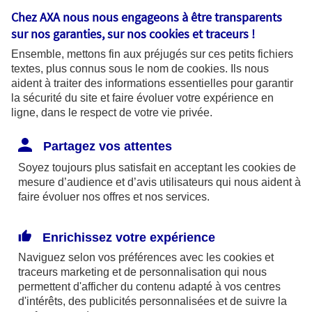
Chez AXA nous nous engageons à être transparents
sur nos garanties, sur nos
cookies et traceurs
!
Ensemble, mettons fin aux préjugés sur ces petits fichiers
textes, plus connus sous le nom de
cookies
. Ils nous
aident à traiter des informations essentielles pour garantir
Bon à savoir
la sécurité du site et faire évoluer votre expérience en
ligne, dans le respect de votre vie privée.
L’offre Soutien Maladies Graves couvre
jusqu’à 14 pathologies : Cancer,
Partagez vos attentes
Accident Vasculaire Cérébral, Infarctus
Soyez toujours plus satisfait en acceptant les
cookies
de
du myocarde, Maladie de Parkinson,
mesure d’audience et d’avis utilisateurs qui nous aident à
Insuffisance rénale dyalisée , Greffe
faire évoluer nos offres et nos services.
d’organe, Sclérose en plaques,
Insuffisance respiratoire chronique
Enrichissez votre expérience
grave, Insuffisance cardiaque grave,
Naviguez selon vos préférences avec les
cookies et
Coma, Brûlures graves, Paraplégie,
traceurs
marketing et de personnalisation qui nous
permettent d'afficher du contenu adapté à vos centres
Maladie de Charcot, Maladie
d'intérêts, des publicités personnalisées et de suivre la
d’Alzheimer.