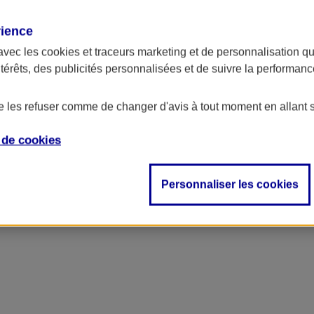
rience
avec les
cookies et traceurs
marketing et de personnalisation qui
ntérêts, des publicités personnalisées et de suivre la performa
de les refuser comme de changer d'avis à tout moment en allant 
e de
cookies
l et de service
Personnaliser les cookies