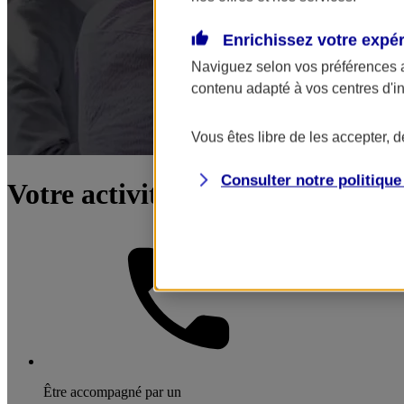
Enrichissez votre expé
Naviguez selon vos préférences 
contenu adapté à vos centres d'i
Vous êtes libre de les accepter, 
Consulter notre politiqu
Votre activité : sociétés de consei
Être accompagné par un