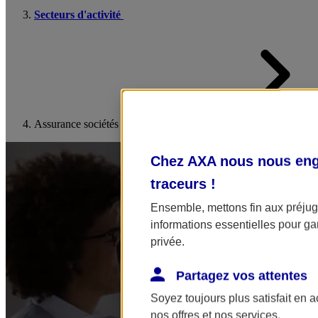
Secteurs d'activité
Assurance sociétés de conseil
Chez AXA nous nous enga
traceurs
!
Ensemble, mettons fin aux préjugé
informations essentielles pour gar
privée.
Partagez vos attentes
Soyez toujours plus satisfait en 
nos offres et nos services.