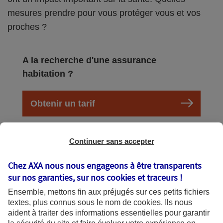
mesures prendre pour vous protéger vous et vos
proches ?
A la recherche d'une assurance
habitation ?
Obtenir un tarif
Continuer sans accepter
Les effets d’un pic de pollution
Chez AXA nous nous engageons à être transparents
sur nos garanties, sur nos
cookies et traceurs
!
Un pic de pollution est dû à l’accumulation de
Ensemble, mettons fin aux préjugés sur ces petits fichiers
polluants dans l’atmosphère. La qualité de l’air se
textes, plus connus sous le nom de
cookies
. Ils nous
aident à traiter des informations essentielles pour garantir
dégrade alors et devient dangereuse pour la santé.