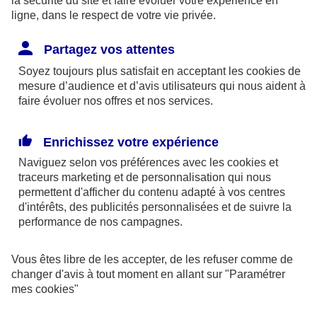
la sécurité du site et faire évoluer votre expérience en
Cette pollution peut provoquer de nombreuses
ligne, dans le respect de votre vie privée.
affections : irritations nasale et oculaire, difficultés
Partagez vos attentes
respiratoires, toux, bronchite, asthme, allergies...
Elle peut aussi être à l’origine de pathologies
Soyez toujours plus satisfait en acceptant les
cookies
de
mesure d’audience et d’avis utilisateurs qui nous aident à
cardiovasculaires.
faire évoluer nos offres et nos services.
--------
Enrichissez votre expérience
Naviguez selon vos préférences avec les
cookies et
Les précautions pour l’ensemble de la
traceurs
marketing et de personnalisation qui nous
population
permettent d'afficher du contenu adapté à vos centres
d'intérêts, des publicités personnalisées et de suivre la
performance de nos campagnes.
Vous êtes libre de les accepter, de les refuser comme de
changer d'avis à tout moment en allant sur
"Paramétrer
mes
cookies
"