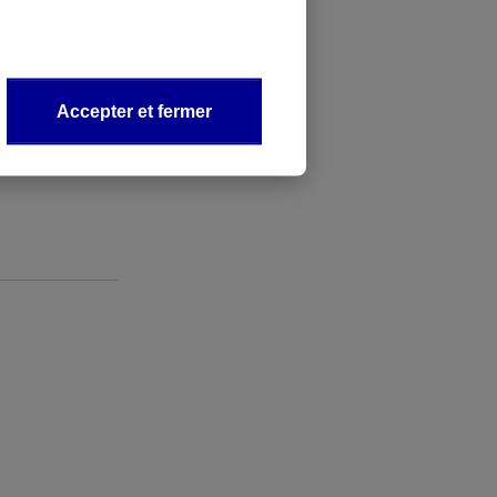
mule adaptée
é ?
Accepter et fermer