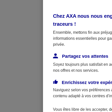
Assurance
en charg
Chez AXA nous nous enga
L’Assurance 
traceurs
!
l’État est t
Ensemble, mettons fin aux préjugé
tous. Grâce à
informations essentielles pour gar
France de man
privée.
santé tout a
Partagez vos attentes
se base sur l
Soyez toujours plus satisfait en 
rembourseme
nos offres et nos services.
L'Assura
Enrichissez votre expé
pour nos
Naviguez selon vos préférences 
contenu adapté à vos centres d'i
Grâce à l’As
soins dentair
Vous êtes libre de les accepter, 