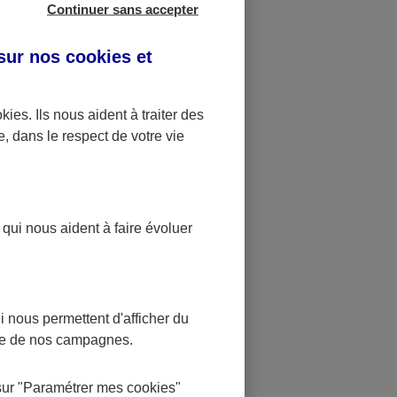
e prise
Continuer sans accepter
 sur nos
cookies et
 France,
our
okies
. Ils nous aident à traiter des
side en
e, dans le respect de votre vie
es frais de
die en France
s échéant, de
 qui nous aident à faire évoluer
idien
 nous permettent d'afficher du
nce de nos campagnes.
tie de ses
taire santé
sur
"Paramétrer mes
cookies
"