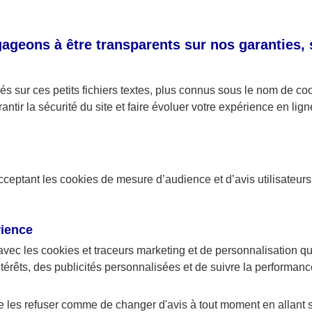
 maladie : un dispositif permettant un
e en matière de santé
geons à être transparents sur nos garanties,
Maladie est une composante de la Sécurité sociale et en
enu de mettre en place un système d’assurance maladie p
s sur ces petits fichiers textes, plus connus sous le nom de
co
 l’assurance maladie, toute personne qui travaille ou ré
antir la sécurité du site et faire évoluer votre expérience en lign
ière stable et régulière a droit à la prise en charge de s
u long de sa vie. Le fonctionnement de l’assurance mala
e fait que chacun cotise afin de bénéficier ensuite, le ca
acceptant les
cookies
de mesure d’audience et d’avis utilisateurs
nts santé.
nce Maladie nous accompagne au quot
rience
 remboursements santé
avec les
cookies et traceurs
marketing et de personnalisation qui
ntérêts, des publicités personnalisées et de suivre la performa
surance Maladie, Martine a pu être remboursée d’une par
es. Pour le complément, elle a fait appel à sa
complémen
de les refuser comme de changer d'avis à tout moment en allant 