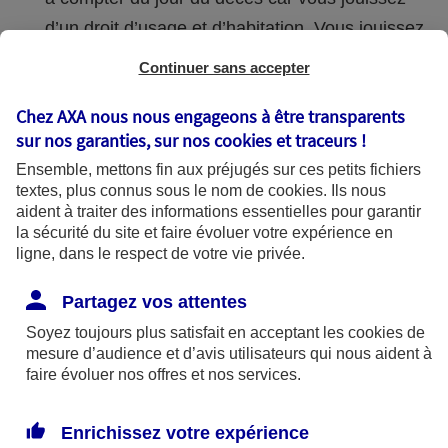
d’un droit d’usage et d’habitation. Vous jouissez
d’un droit viager sur le bien, pris en compte par
Continuer sans accepter
la succession la première année, puis par votre
Chez AXA nous nous engageons à être transparents
part de succession ensuite. Vous pouvez
sur nos garanties, sur nos
cookies et traceurs
!
convertir ce droit en rente viagère ou en capital,
Ensemble, mettons fin aux préjugés sur ces petits fichiers
notamment pour trouver un logement plus
textes, plus connus sous le nom de
cookies
. Ils nous
adapté.
aident à traiter des informations essentielles pour garantir
la sécurité du site et faire évoluer votre expérience en
Si vous êtes locataire
, le contrat de bail est
ligne, dans le respect de votre vie privée.
aussi maintenu pendant un an, sauf si vous y
Partagez vos attentes
avez renoncé.
Soyez toujours plus satisfait en acceptant les
cookies
de
mesure d’audience et d’avis utilisateurs qui nous aident à
faire évoluer nos offres et nos services.
Enrichissez votre expérience
Conseil d’expert