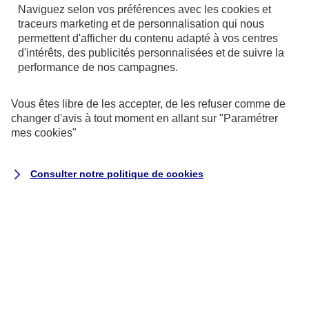
Naviguez selon vos préférences avec les
cookies et
Faites réaliser rapidement par un huissier un inventaire
traceurs
marketing et de personnalisation qui nous
des meubles et un état des immeubles afin d’estimer
permettent d'afficher du contenu adapté à vos centres
clairement le montant de la succession.
d'intérêts, des publicités personnalisées et de suivre la
performance de nos campagnes.
Katia Dang
Juriste Conseil chez AXA protection juridique
Vous êtes libre de les accepter, de les refuser comme de
changer d'avis à tout moment en allant sur
"Paramétrer
mes
cookies
"
Vos droits sur la succession
Consulter notre politique de
cookies
Absence d'enfant
En présence des deux parents du défunt : la
moitié du patrimoine.
En présence d’un seul parent du défunt : les
trois quarts du patrimoine.
En l’absence d’ascendant : tout le patrimoine.