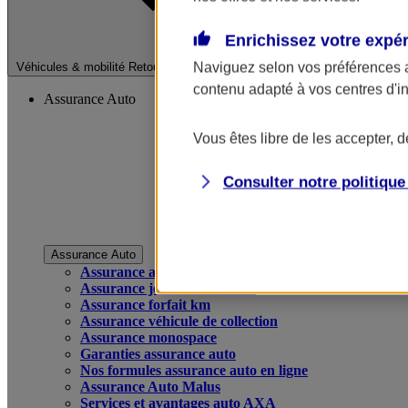
Enrichissez votre expé
Fermer le menu pri
Naviguez selon vos préférences 
Véhicules & mobilité
Retour à la section précédente
contenu adapté à vos centres d'i
Assurance Auto
Vous êtes libre de les accepter, 
Consulter notre politiqu
Assurance Auto
Assurance auto
Assurance jeune conducteur
Assurance forfait km
Assurance véhicule de collection
Assurance monospace
Garanties assurance auto
Nos formules assurance auto en ligne
Assurance Auto Malus
Services et avantages auto AXA