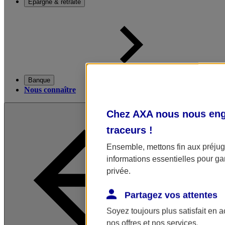
Épargne & retraite
Banque
Nous connaître
Chez AXA nous nous enga
traceurs
!
Ensemble, mettons fin aux préjugé
informations essentielles pour gar
privée.
Partagez vos attentes
Soyez toujours plus satisfait en 
nos offres et nos services.