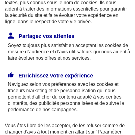
textes, plus connus sous le nom de
cookies
. Ils nous
mutuelle qui prend en charge votre affiliation auprès
aident à traiter des informations essentielles pour garantir
la sécurité du site et faire évoluer votre expérience en
de l’assurance maladie étudiante. Elle vous envoie
ligne, dans le respect de votre vie privée.
une carte d’immatriculation et assure le
remboursement de vos soins.
Partagez vos attentes
Soyez toujours plus satisfait en acceptant les
cookies
de
Le montant de la cotisation à la sécurité sociale
mesure d’audience et d’avis utilisateurs qui nous aident à
faire évoluer nos offres et nos services.
étudiante est de 213 € pour l’année universitaire
2014-2015. Vous la réglez en même temps que les
Enrichissez votre expérience
droits d’inscription dans votre établissement
Naviguez selon vos préférences avec les
cookies et
d’enseignement supérieur. Elle est gratuite si vous
traceurs
marketing et de personnalisation qui nous
avez moins de 20 ans.
permettent d'afficher du contenu adapté à vos centres
d'intérêts, des publicités personnalisées et de suivre la
performance de nos campagnes.
Votre protection sociale
Vous êtes libre de les accepter, de les refuser comme de
Votre affiliation à l’assurance maladie étudiante est
changer d'avis à tout moment en allant sur
"Paramétrer