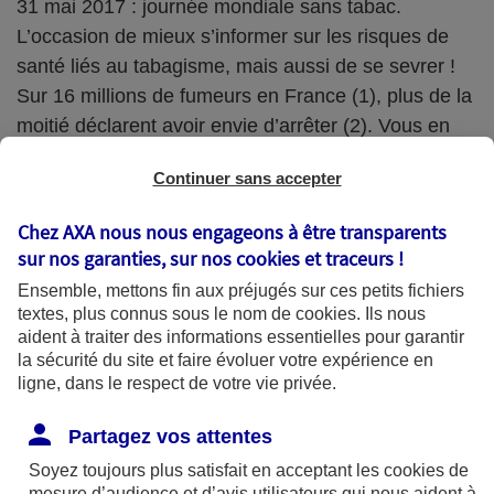
31 mai 2017 : journée mondiale sans tabac.
L’occasion de mieux s’informer sur les risques de
santé liés au tabagisme, mais aussi de se sevrer !
Sur 16 millions de fumeurs en France (1), plus de la
moitié déclarent avoir envie d’arrêter (2). Vous en
faites partie ? AXA vous aide à arrêter !
Continuer sans accepter
Chez AXA nous nous engageons à être transparents
Pour vous encourager à éteindre votre dernière
sur nos garanties, sur nos
cookies et traceurs
!
cigarette, AXA propose une aide au sevrage
Ensemble, mettons fin aux préjugés sur ces petits fichiers
tabagique. Elle est incluse dans votre assurance
textes, plus connus sous le nom de
cookies
. Ils nous
aident à traiter des informations essentielles pour garantir
santé individuelle. Une bonne raison de dire enfin «
la sécurité du site et faire évoluer votre expérience en
stop » à la cigarette ! Et d’éloigner la menace des
ligne, dans le respect de votre vie privée.
nombreuses maladies liées au tabac...
Partagez vos attentes
Le tabac : un enjeu majeur de santé publique
Soyez toujours plus satisfait en acceptant les
cookies
de
mesure d’audience et d’avis utilisateurs qui nous aident à