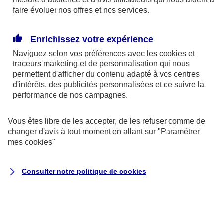
faire évoluer nos offres et nos services.
Première cause de mortalité évitable en France, le
tabagisme actif tue près de 6 millions de personnes
Enrichissez votre expérience
par an dans le monde (3). C’est pourquoi l’incitation
Naviguez selon vos préférences avec les
cookies et
à l’arrêt est l’une des priorités des professionnels de
traceurs
marketing et de personnalisation qui nous
santé. Informer sur les effets nocifs, dissuader les
permettent d'afficher du contenu adapté à vos centres
d'intérêts, des publicités personnalisées et de suivre la
jeunes générations de commencer à fumer, faciliter
performance de nos campagnes.
le sevrage… tels sont les objectifs des actions anti-
tabac auxquelles AXA apporte son soutien.
Vous êtes libre de les accepter, de les refuser comme de
changer d'avis à tout moment en allant sur
"Paramétrer
mes
cookies
"
Arrêter de fumer grâce à la complémentaire
santé AXA
Consulter notre politique de
cookies
Pour vous aider à faire le premier pas vers l’arrêt du
tabac, AXA inclut la garantie « Sevrage tabagique »
dans tous ses contrats de santé individuels.