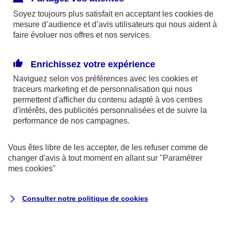
112 en Europe et 911 aux États-Unis) ou rejoignez
Soyez toujours plus satisfait en acceptant les
cookies
de
l’hôpital le plus proche.
mesure d’audience et d’avis utilisateurs qui nous aident à
Contactez votre
assurance voyage
(ou celle de
faire évoluer nos offres et nos services.
votre carte Visa par exemple).
En fonction de votre situation, elle pourra vous
Enrichissez votre expérience
conseiller et organiser :
Naviguez selon vos préférences avec les
cookies et
traceurs
marketing et de personnalisation qui nous
permettent d'afficher du contenu adapté à vos centres
votre prise en charge par les médecins et
d'intérêts, des publicités personnalisées et de suivre la
spécialistes locaux ;
performance de nos campagnes.
votre transfert vers un pays voisin mieux
Vous êtes libre de les accepter, de les refuser comme de
équipé ;
changer d'avis à tout moment en allant sur
"Paramétrer
mes
cookies
"
votre rapatriement sanitaire vers la France.
A la recherche d’une complémentaire santé
Consulter notre politique de
cookies
?