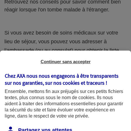
Retrouvez nos conseils pour savoir comment bien
réagir lorsque l'on tombe malade à l'étranger.
Si vous avez besoin de soins médicaux sur votre
lieu de séjour, vous pouvez vous adresser à
l’ambassade (ou au consulat) pour obtenir la liste
des médecins locaux consultés par les
Continuer sans accepter
ressortissants français.
Chez AXA nous nous engageons à être transparents
sur nos garanties, sur nos
cookies et traceurs
!
Votre compagnie d’
assurance santé
peut
également vous communiquer les coordonnées de
Ensemble, mettons fin aux préjugés sur ces petits fichiers
textes, plus connus sous le nom de
cookies
. Ils nous
médecins ou d’hôpitaux de son réseau local.
aident à traiter des informations essentielles pour garantir
la sécurité du site et faire évoluer votre expérience en
Si vous avez un accident ou un problème grave,
ligne, dans le respect de votre vie privée.
appelez les services d’urgence sur place (numéro
Partagez vos attentes