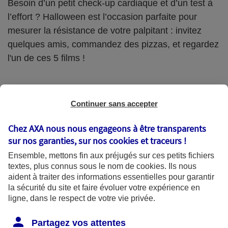
Besoin d’un petit check-up cardiaque et d’un test à
l’effort ? Halloween est l’occasion parfaite pour
mesurer la résistance de votre palpitant : invitez
quelques amis, commandez des pizzas, et regardez
l'un de ces 5 films !
#1. REC (2007)
Continuer sans accepter
La terreur au cinéma, c’était mieux avant ? Mais non
Chez AXA nous nous engageons à être transparents
! Les années 2000 ont vu l’émergence d’un nouveau
sur nos garanties, sur nos
cookies et traceurs
!
genre de films effrayants : le « found footage ». Le
Ensemble, mettons fin aux préjugés sur ces petits fichiers
textes, plus connus sous le nom de
cookies
. Ils nous
principe ? Un faux documentaire ou faux film de
aident à traiter des informations essentielles pour garantir
vacances « retrouvé », où le « cameraman » est un
la sécurité du site et faire évoluer votre expérience en
ligne, dans le respect de votre vie privée.
des protagonistes de l’histoire. Caméra au poing (et
qui tremble), vue subjective, hors-champ flippant et
Partagez vos attentes