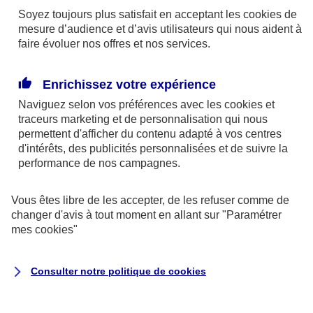
éclairage qui défaille au pire moment… Depuis Le
Soyez toujours plus satisfait en acceptant les
cookies
de
Projet Blair Witch (1999), la caméra a elle aussi les
mesure d’audience et d’avis utilisateurs qui nous aident à
faire évoluer nos offres et nos services.
chocottes… comme dans REC, un film espagnol
très efficace !
Enrichissez votre expérience
Naviguez selon vos préférences avec les
cookies et
#2. Ring (1998)
traceurs
marketing et de personnalisation qui nous
permettent d'afficher du contenu adapté à vos centres
Ce film japonais a terrorisé la planète entière avec
d'intérêts, des publicités personnalisées et de suivre la
sa célèbre petite fille aux cheveux noirs sortant de
performance de nos campagnes.
l’écran de télévision. Vous ne regarderez plus vos
vieilles VHS de la même manière. Préférez l’original
Vous êtes libre de les accepter, de les refuser comme de
changer d'avis à tout moment en allant sur
"Paramétrer
au remake (tout de même très efficace) américain.
mes
cookies
"
#3. Halloween : La nuit des masques (1978)
Consulter notre politique de
cookies
Le personnage de Michael Myers est devenu