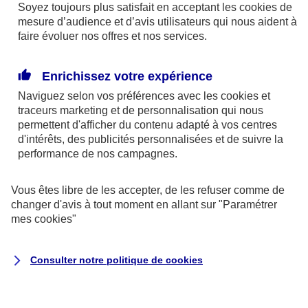
Soyez toujours plus satisfait en acceptant les
cookies
de
le froid nous pousse à nous regrouper dans
mesure d’audience et d’avis utilisateurs qui nous aident à
des espaces confinés, avec un air moins
faire évoluer nos offres et nos services.
renouvelé, ce qui augmente la propagation des
virus,
Enrichissez votre expérience
Naviguez selon vos préférences avec les
cookies et
notre corps doit dépenser une énergie folle en
traceurs
marketing et de personnalisation qui nous
thermorégulation, et cela nous affaiblit,
permettent d'afficher du contenu adapté à vos centres
d'intérêts, des publicités personnalisées et de suivre la
notre système immunitaire fonctionne tout
performance de nos campagnes.
simplement moins bien dans le froid : les
Vous êtes libre de les accepter, de les refuser comme de
cellules se déplacent moins vite et le mucus
changer d'avis à tout moment en allant sur
"Paramétrer
asséché bloque moins bien les virus entrant.
mes
cookies
"
Alors, docteur, comment éviter scientifiquement
Consulter notre politique de
cookies
la bronchite ?