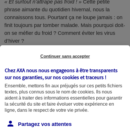
« Et surtout n’attrape pas froid ! »
Cette petite
phrase aimante du quotidien hivernal, nous la
connaissons tous. Pourtant ça ne loupe jamais : on
finit toujours par tomber malade. Mais pourquoi doit-
on se méfier du froid ? Comment éviter les virus
d’hiver ?
Continuer sans accepter
Le froid, porteur de tous les maux ?
Chez AXA nous nous engageons à être transparents
sur nos garanties, sur nos
cookies et traceurs
!
C’est un fait : en hiver, les gens tombent plus
Ensemble, mettons fin aux préjugés sur ces petits fichiers
malade, avec parfois des conséquences tragiques.
textes, plus connus sous le nom de
cookies
. Ils nous
La surmortalité hivernale en France serait de 15 000
aident à traiter des informations essentielles pour garantir
la sécurité du site et faire évoluer votre expérience en
personnes. Pourtant, le froid n’est pas spécialement
ligne, dans le respect de votre vie privée.
plus porteur de virus. Froideur rime avec docteur
pour 3 raisons :
Partagez vos attentes