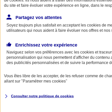
de
cookies
. Ils nous aident à traiter des informations essentie
du site et faire évoluer votre expérience en ligne, dans le resp
Assurance auto
Assurance jeune conducteur
Partagez vos attentes
Assurance forfait km
Soyez toujours plus satisfait en acceptant les
Assurance véhicule de collection
cookies
de mes
Assurance monospace
utilisateurs qui nous aident à faire évoluer nos offres et nos 
Garanties assurance auto
Nos formules assurance auto en ligne
Assurance Auto Malus
Enrichissez votre expérience
Services et avantages auto AXA
Naviguez selon vos préférences avec les
Assurance citoyenne auto
cookies et traceur
Assurer 2 voitures
personnalisation qui nous permettent d'afficher du contenu a
Assurance auto en ligne
des publicités personnalisées et de suivre la performance
Vous êtes libre de les accepter, de les refuser comme de cha
allant sur
"Paramétrer mes
cookies
"
Consulter notre politique de
cookies