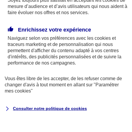
Soyez toujours plus satisfait en acceptant les
cookies
de
mesure d’audience et d’avis utilisateurs qui nous aident à
sons en « t » ou « c » seraient les plus drôles (toto,
faire évoluer nos offres et nos services.
caca…). Choisissez donc bien vos mots et à défaut,
n’hésitez pas à faire vivre vos histoires par
Enrichissez votre expérience
onomatopées et mimiques.
Naviguez selon vos préférences avec les
cookies et
traceurs
marketing et de personnalisation qui nous
#2. Faites monter la sauce avec de la
permettent d'afficher du contenu adapté à vos centres
d'intérêts, des publicités personnalisées et de suivre la
connivence
performance de nos campagnes.
Si le rire est universel, la blague, elle, n’a pas la
Vous êtes libre de les accepter, de les refuser comme de
même saveur partout, comme l’ont montré 5
changer d'avis à tout moment en allant sur
"Paramétrer
universitaires réunis en colloque en 2009 pour
mes
cookies
"
débattre de « la géographie de l’humour ». Prenez
les Suédois. Ils aiment l’ironie. Les Américains, eux,
Consulter notre politique de
cookies
apprécient l’exagération de situations banales. À
Marseille, on adore la bonne vieille vanne, tandis