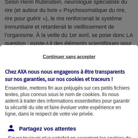
Selon Henri Rubinstein, neurologue spécialiste du
rire (et auteur du livre « Psychosomatique du rire,
rire pour guérir »), le rire renforcerait le système
immunitaire et retarderait le vieillissement de
l’organisme. À la veille du 1er avril, se pose donc LA
question : existe-t-il des éléments scientifiques pour
écrire la blague parfaite ? En voici, sinon la recette,
Continuer sans accepter
quelques ingrédients pour faire rire votre entourage
et participer à sa bonne santé !
Chez AXA nous nous engageons à être transparents
sur nos garanties, sur nos
cookies et traceurs
!
Ensemble, mettons fin aux préjugés sur ces petits fichiers
textes, plus connus sous le nom de
cookies
. Ils nous
#1. Partez d’un fond de sonorités cocasses
aident à traiter des informations essentielles pour garantir
la sécurité du site et faire évoluer votre expérience en
Faites confiance aux enfants, hilares à la simple
ligne, dans le respect de votre vie privée.
évocation d’un mot. Le comique vétéran américain
Carrot Top place toujours des sonorités cocasses
Partagez vos attentes
dans ses spectacles à Las Vegas. Selon lui, les