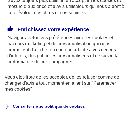
Soyez toujours plus satisfait en acceptant les
cookies
de
mesure d’audience et d’avis utilisateurs qui nous aident à
La première consultation doit avoir lieu avant la fin
faire évoluer nos offres et nos services.
du troisième mois de grossesse.
Enrichissez votre expérience
Votre médecin réalisera un examen clinique
Naviguez selon vos préférences avec les
cookies et
complet. Il vous prescrira des examens sanguins
traceurs
marketing et de personnalisation qui nous
complémentaires et une
première échographie
permettent d'afficher du contenu adapté à vos centres
d'intérêts, des publicités personnalisées et de suivre la
afin de dater précisément le début de votre
performance de nos campagnes.
grossesse.
Vous êtes libre de les accepter, de les refuser comme de
Cette visite est l’occasion de faire le point sur votre
changer d'avis à tout moment en allant sur
"Paramétrer
dossier médical. Signalez à votre médecin tous les
mes
cookies
"
antécédents de santé personnels ou familiaux,
traitements en cours, éventuelles allergies... Parlez
Consulter notre politique de
cookies
également avec lui de votre hygiène de vie et de
vos conditions de travail. C’est le moment de lui