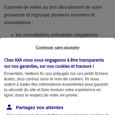
Il permet de veiller au bon déroulement de votre
grossesse et regroupe plusieurs examens et
consultations :
les consultations prénatales obligatoires,
des prises de sang,
Continuer sans accepter
des échographies,
Chez AXA nous nous engageons à être transparents
les séances de préparation à l’accouchement.
sur nos garanties, sur nos
cookies et traceurs
!
Ensemble, mettons fin aux préjugés sur ces petits fichiers
textes, plus connus sous le nom de
cookies
. Ils nous
Ce suivi peut être fait à l’hôpital mais aussi chez un
aident à traiter des informations essentielles pour garantir
praticien libéral (gynécologue, sage-femme ou
la sécurité du site et faire évoluer votre expérience en
ligne, dans le respect de votre vie privée.
médecin généraliste).
Partagez vos attentes
La première consultation