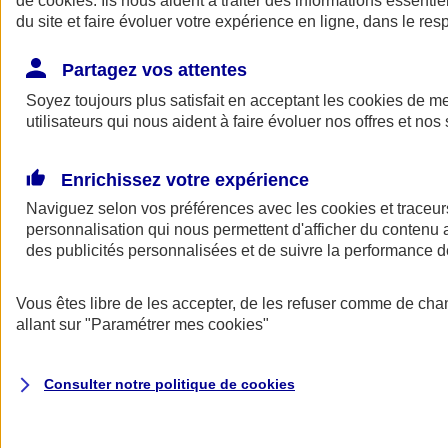
de
cookies
. Ils nous aident à traiter des informations essentie
du site et faire évoluer votre expérience en ligne, dans le resp
Assurance auto
Assurance jeune conducteur
Partagez vos attentes
Assurance forfait km
Soyez toujours plus satisfait en acceptant les
Assurance véhicule de collection
cookies
de mes
Assurance monospace
utilisateurs qui nous aident à faire évoluer nos offres et nos 
Garanties assurance auto
Nos formules assurance auto en ligne
Assurance Auto Malus
Enrichissez votre expérience
Services et avantages auto AXA
Naviguez selon vos préférences avec les
Assurance citoyenne auto
cookies et traceur
Assurer 2 voitures
personnalisation qui nous permettent d'afficher du contenu a
Assurance auto en ligne
des publicités personnalisées et de suivre la performance
Vous êtes libre de les accepter, de les refuser comme de cha
allant sur
"Paramétrer mes
cookies
"
Consulter notre politique de
cookies